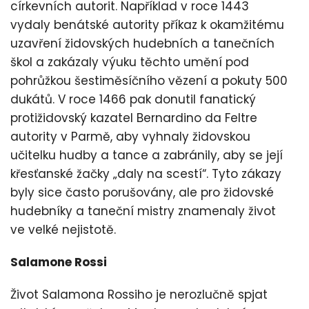
církevních autorit. Například v roce 1443
vydaly benátské autority příkaz k okamžitému
uzavření židovských hudebních a tanečních
škol a zakázaly výuku těchto umění pod
pohrůžkou šestiměsíčního vězení a pokuty 500
dukátů. V roce 1466 pak donutil fanatický
protižidovský kazatel Bernardino da Feltre
autority v Parmě, aby vyhnaly židovskou
učitelku hudby a tance a zabránily, aby se její
křesťanské žačky „daly na scestí“. Tyto zákazy
byly sice často porušovány, ale pro židovské
hudebníky a taneční mistry znamenaly život
ve velké nejistotě.
Salamone Rossi
Život Salamona Rossiho je nerozlučně spjat