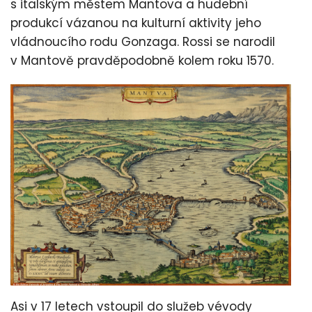
s italským městem Mantova a hudební
produkcí vázanou na kulturní aktivity jeho
vládnoucího rodu Gonzaga. Rossi se narodil
v Mantově pravděpodobně kolem roku 1570.
Asi v 17 letech vstoupil do služeb vévody