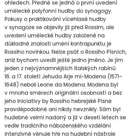
ohledech. Předně se jedná o první uvedení
umělecké polyfonní hudby do synagogy.
Pokusy o praktikování vícehlasé hudby
v synagoze se objevily již před Rossim, ale
uvedení umělecké hudby založené na
důkladné znalosti umění kontrapunktu je
Rossiho novinkou. Nelze psát o Rossiho Písních,
aniž bychom uvedli ještě jedno jméno. Je jím
jeden z nejvýznamnějších italských rabínů
16. a 17. století Jehuda Arje mi-Modena (1571–
1648) neboli Leone da Modena. Modena byl
v mnoha směrech originální osobností a bez
jeho iniciativy by Rossiho hebrejské Písně
pravděpodobně ani nikdy nevznikly. Sám byl
hudebně velmi nadaný a již v deseti letech se
vedle tradičního náboženského vzdělání
intenzivně věnuje hře na hudební nástroje