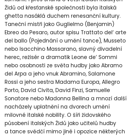
Židů od křesťanské společnosti byla italská
ghetta nasáklá duchem renesanční kultury.
Taneční mistři jako Guglielmo (Benjamin)
Ebreo da Pesaro, autor spisu Trattato del‘ arte
del ballo (Pojednání o umění tance)
,
Musseto
nebo Isacchino Massarano, slavný divadelní
herec, režisér a dramatik Leone de‘ Sommi
nebo osobnosti ze světa hudby jako Abramo
del Arpa a jeho vnuk Abramino, Salamone
Rossi a jeho sestra Madama Europa, Allegro
Porto, David Civita, David Finzi, Samuelle
Sonatore nebo Madonna Bellina a mnozí další
nacházely uplatnění na dvorech umění
milovné italské nobility. O šíři židovského
působení italských Židů jako učitelů hudby
a tance svědčí mimo jiné i opozice některých