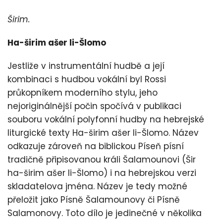
Širim.
Ha-širim ašer li-Šlomo
Jestliže v instrumentální hudbě a její
kombinaci s hudbou vokální byl Rossi
průkopníkem moderního stylu, jeho
nejoriginálnější počin spočívá v publikaci
souboru vokální polyfonní hudby na hebrejské
liturgické texty Ha-širim ašer li-Šlomo. Název
odkazuje zároveň na biblickou Píseň písní
tradičně připisovanou králi Šalamounovi (Šir
ha-širim ašer li-Šlomo) i na hebrejskou verzi
skladatelova jména. Název je tedy možné
přeložit jako Písně Šalamounovy či Písně
Salamonovy. Toto dílo je jedinečné v několika