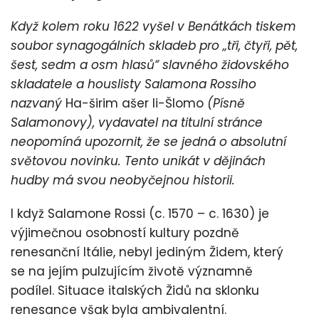
Když kolem roku 1622 vyšel v Benátkách tiskem
soubor synagogálních skladeb pro „tři, čtyři, pět,
šest, sedm a osm hlasů“ slavného židovského
skladatele a houslisty Salamona Rossiho
nazvaný
Ha-širim ašer li-Šlomo
(Písně
Salamonovy), vydavatel na titulní stránce
neopomíná upozornit, že se jedná o absolutní
světovou novinku. Tento unikát v dějinách
hudby má svou neobyčejnou historii.
I když Salamone Rossi (c. 1570 – c. 1630) je
výjimečnou osobností kultury pozdně
renesanční Itálie, nebyl jediným Židem, který
se na jejím pulzujícím životě významně
podílel. Situace italských Židů na sklonku
renesance však byla ambivalentní.