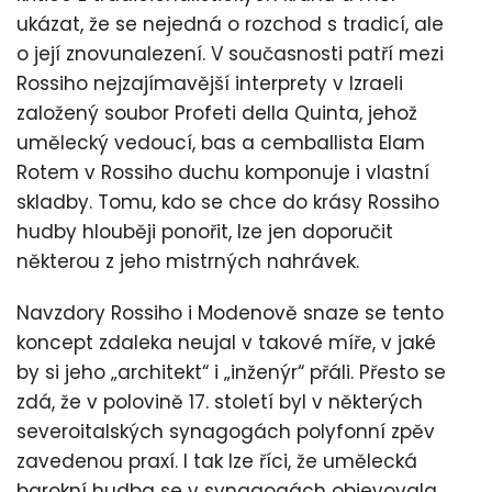
ukázat, že se nejedná o rozchod s tradicí, ale
o její znovunalezení. V současnosti patří mezi
Rossiho nejzajímavější interprety v Izraeli
založený soubor Profeti della Quinta, jehož
umělecký vedoucí, bas a cemballista Elam
Rotem v Rossiho duchu komponuje i vlastní
skladby. Tomu, kdo se chce do krásy Rossiho
hudby hlouběji ponořit, lze jen doporučit
některou z jeho mistrných nahrávek.
Navzdory Rossiho i Modenově snaze se tento
koncept zdaleka neujal v takové míře, v jaké
by si jeho „architekt“ i „inženýr“ přáli. Přesto se
zdá, že v polovině 17. století byl v některých
severoitalských synagogách polyfonní zpěv
zavedenou praxí. I tak lze říci, že umělecká
barokní hudba se v synagogách objevovala