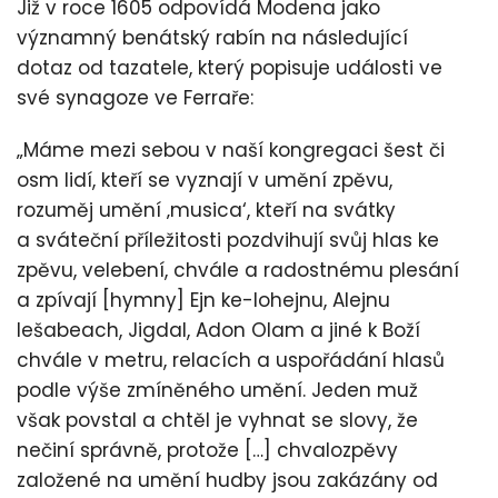
Již v roce 1605 odpovídá Modena jako
významný benátský rabín na následující
dotaz od tazatele, který popisuje události ve
své synagoze ve Ferraře:
„Máme mezi sebou v naší kongregaci šest či
osm lidí, kteří se vyznají v umění zpěvu,
rozuměj umění ‚musica‘, kteří na svátky
a sváteční příležitosti pozdvihují svůj hlas ke
zpěvu, velebení, chvále a radostnému plesání
a zpívají [hymny] Ejn ke-lohejnu, Alejnu
lešabeach, Jigdal, Adon Olam a jiné k Boží
chvále v metru, relacích a uspořádání hlasů
podle výše zmíněného umění. Jeden muž
však povstal a chtěl je vyhnat se slovy, že
nečiní správně, protože […] chvalozpěvy
založené na umění hudby jsou zakázány od