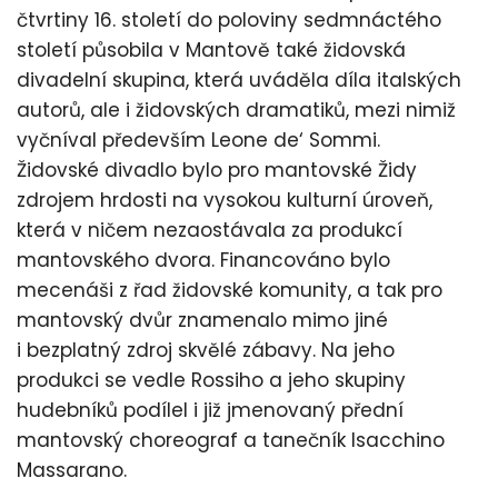
čtvrtiny 16. století do poloviny sedmnáctého
století působila v Mantově také židovská
divadelní skupina, která uváděla díla italských
autorů, ale i židovských dramatiků, mezi nimiž
vyčníval především Leone de‘ Sommi.
Židovské divadlo bylo pro mantovské Židy
zdrojem hrdosti na vysokou kulturní úroveň,
která v ničem nezaostávala za produkcí
mantovského dvora. Financováno bylo
mecenáši z řad židovské komunity, a tak pro
mantovský dvůr znamenalo mimo jiné
i bezplatný zdroj skvělé zábavy. Na jeho
produkci se vedle Rossiho a jeho skupiny
hudebníků podílel i již jmenovaný přední
mantovský choreograf a tanečník Isacchino
Massarano.