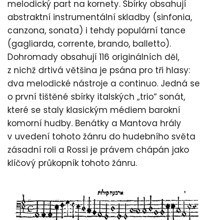
melodický part na kornety. Sbírky obsahují
abstraktní instrumentální skladby (sinfonia,
canzona, sonata) i tehdy populární tance
(gagliarda, corrente, brando, balletto).
Dohromady obsahují 116 originálních děl,
z nichž drtivá většina je psána pro tři hlasy:
dva melodické nástroje a continuo. Jedná se
o první tištěné sbírky italských „trio“ sonát,
které se staly klasickým médiem barokní
komorní hudby. Benátky a Mantova hrály
v uvedení tohoto žánru do hudebního světa
zásadní roli a Rossi je právem chápán jako
klíčový průkopník tohoto žánru.