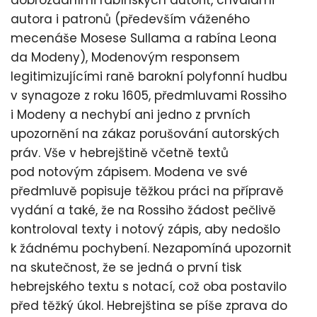
autora i patronů (především váženého
mecenáše Mosese Sullama a rabína Leona
da Modeny), Modenovým responsem
legitimizujícími raně barokní polyfonní hudbu
v synagoze z roku 1605, předmluvami Rossiho
i Modeny a nechybí ani jedno z prvních
upozornění na zákaz porušování autorských
práv. Vše v hebrejštině včetně textů
pod notovým zápisem. Modena ve své
předmluvě popisuje těžkou práci na přípravě
vydání a také, že na Rossiho žádost pečlivě
kontroloval texty i notový zápis, aby nedošlo
k žádnému pochybení. Nezapomíná upozornit
na skutečnost, že se jedná o první tisk
hebrejského textu s notací, což oba postavilo
před těžký úkol. Hebrejština se píše zprava do