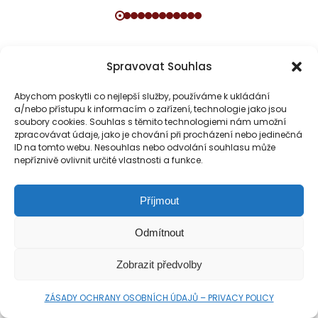
Spravovat Souhlas
Abychom poskytli co nejlepší služby, používáme k ukládání
SPOLEČNĚ BUDUJME PLATFORMU
a/nebo přístupu k informacím o zařízení, technologie jako jsou
soubory cookies. Souhlas s těmito technologiemi nám umožní
PRO MILOVNÍKY KLASICKÉ HUDBY
zpracovávat údaje, jako je chování při procházení nebo jedinečná
ID na tomto webu. Nesouhlas nebo odvolání souhlasu může
nepříznivě ovlivnit určité vlastnosti a funkce.
Příjmout
Odmítnout
VŠEOBECNÉ PODMÍNKY UŽÍVÁNÍ PRO WEBOVÉ STRÁNKY POLYHARMONIE.CZ
Zobrazit předvolby
ZÁSADY OCHRANY OSOBNÍCH ÚDAJŮ – PRIVACY POLICY