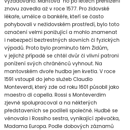
vyžadováno. Mantova ho po letech přehlížení
znovu zavedla až v roce 1577. Pro židovské
lékaře, umělce a bankéře, kteří se často
pohybovali v nežidovském prostředí, bylo toto
označení velmi ponižující a mohlo znamenat
i nebezpečí beztrestných slovních či fyzických
výpadů. Proto bylo prominuto těm Židům,
v jejichž případě se chtěl dvůr či vlivní patroni
ponížení svých chráněnců vyhnout. Na
mantovském dvoře hudba jen kvetla. V roce
1591 vstoupil do jeho služeb Claudio
Monteverdi, který zde od roku 1601 působil jako
maestro di capella. Rossi s Monteverdim
zjevně spolupracoval a na některých
představeních se podíleli společně. Hudbě se
věnovala i Rossiho sestra, vynikající zpěvačka,
Madama Europa. Podle dobových záznamů