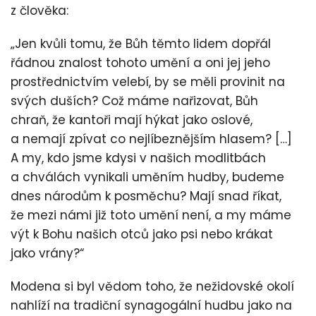
z člověka:
„Jen kvůli tomu, že Bůh těmto lidem dopřál
řádnou znalost tohoto umění a oni jej jeho
prostřednictvím velebí, by se měli provinit na
svých duších? Což máme nařizovat, Bůh
chraň, že kantoři mají hýkat jako oslové,
a nemají zpívat co nejlíbeznějším hlasem? […]
A my, kdo jsme kdysi v našich modlitbách
a chválách vynikali uměním hudby, budeme
dnes národům k posměchu? Mají snad říkat,
že mezi námi již toto umění není, a my máme
výt k Bohu našich otců jako psi nebo krákat
jako vrány?“
Modena si byl vědom toho, že nežidovské okolí
nahlíží na tradiční synagogální hudbu jako na