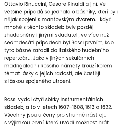
Ottavio Rinuccini, Cesare Rinaldi a jiní. Ve
většině případů se jednalo o básníky, kteří byli
nějak spojeni s mantovským dvorem. I když
mnohé z těchto skladeb byly později
zhudebněny i jinými skladateli, ve více než
sedmdesáti případech byl Rossi prvním, kdo
tyto básně zařadil do italského hudebního
repertoáru. Jako v jiných sekulárních
madrigalech i Rossiho náměty krouží kolem
témat lásky a jejích radostí, ale častěji
s láskou spojeného utrpení.
Rossi vydal čtyři sbírky instrumentálních
skladeb, a to v letech 1607–1608, 1613 a 1622.
Všechny jsou určeny pro strunné nástroje
s výjimkou první, která uvádí možnost hrát