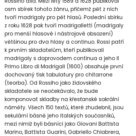
Rossiho díla. Mezi lety 1589 a 1628 publikoval
osm sbírek tohoto žánru, přičemž pět z nich
tvoří madrigaly pro pět hlasů. Poslední sbírku
z roku 1628 pak tvoří madrigalletti (madrigaly
pro menší hlasové i nástrojové obsazení)
většinou pro dva hlasy a continuo. Rossi patří
k prvním skladatelům, kteří publikovali
madrigaly s doprovodem continua a jeho Il
Primo Libro di Madrigali (1600) obsahuje první
dochovaný tisk tabulatury pro chitarrone
(teorba). Od Rossiho jako židovského
skladatele se neočekávalo, že bude
komponovat skladby na křesťanské sakrální
náměty. Všech 150 textů, které zhudebnil, jsou
sekulární básně jeho italských současníků,
mezi nimiž byli básníci jako Giovani Battista
Marino, Battista Guarini, Gabriello Chiabrera,