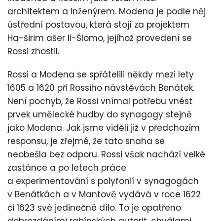
architektem a inženýrem. Modena je podle něj
ústřední postavou, která stojí za projektem
Ha-širim ašer li-Šlomo, jejíhož provedení se
Rossi zhostil.
Rossi a Modena se spřátelili někdy mezi lety
1605 a 1620 při Rossiho návštěvách Benátek.
Není pochyb, že Rossi vnímal potřebu vnést
prvek umělecké hudby do synagogy stejně
jako Modena. Jak jsme viděli již v předchozím
responsu, je zřejmé, že tato snaha se
neobešla bez odporu. Rossi však nachází velké
zastánce a po letech práce
a experimentování s polyfonií v synagogách
v Benátkách a v Mantově vydává v roce 1622
či 1623 své jedinečné dílo. To je opatřeno
dobrozdáními rabínských autorit, chválami