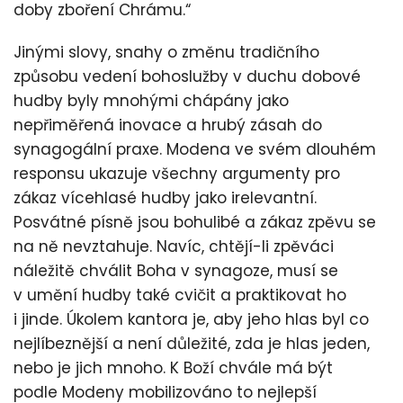
doby zboření Chrámu.“
Jinými slovy, snahy o změnu tradičního
způsobu vedení bohoslužby v duchu dobové
hudby byly mnohými chápány jako
nepřiměřená inovace a hrubý zásah do
synagogální praxe. Modena ve svém dlouhém
responsu ukazuje všechny argumenty pro
zákaz vícehlasé hudby jako irelevantní.
Posvátné písně jsou bohulibé a zákaz zpěvu se
na ně nevztahuje. Navíc, chtějí-li zpěváci
náležitě chválit Boha v synagoze, musí se
v umění hudby také cvičit a praktikovat ho
i jinde. Úkolem kantora je, aby jeho hlas byl co
nejlíbeznější a není důležité, zda je hlas jeden,
nebo je jich mnoho. K Boží chvále má být
podle Modeny mobilizováno to nejlepší