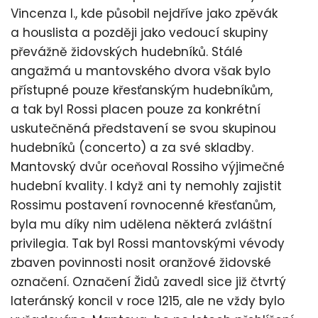
Vincenza I., kde působil nejdříve jako zpěvák
a houslista a později jako vedoucí skupiny
převážně židovských hudebníků. Stálé
angažmá u mantovského dvora však bylo
přístupné pouze křesťanským hudebníkům,
a tak byl Rossi placen pouze za konkrétní
uskutečněná představení se svou skupinou
hudebníků (concerto) a za své skladby.
Mantovský dvůr oceňoval Rossiho výjimečné
hudební kvality. I když ani ty nemohly zajistit
Rossimu postavení rovnocenné křesťanům,
byla mu díky nim udělena některá zvláštní
privilegia. Tak byl Rossi mantovskými vévody
zbaven povinnosti nosit oranžové židovské
označení. Označení Židů zavedl sice již čtvrtý
lateránský koncil v roce 1215, ale ne vždy bylo