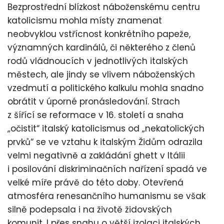
Bezprostřední blízkost náboženskému centru
katolicismu mohla místy znamenat
neobvyklou vstřícnost konkrétního papeže,
významných kardinálů, či některého z členů
rodů vládnoucích v jednotlivých italských
městech, ale jindy se vlivem náboženských
vzedmutí a politického kalkulu mohla snadno
obrátit v úporné pronásledování. Strach
z šířící se reformace v 16. století a snaha
„očistit“ italský katolicismus od „nekatolických
prvků“ se ve vztahu k italským Židům odrazila
velmi negativně a zakládání ghett v Itálii
i posilování diskriminačních nařízení spadá ve
velké míře právě do této doby. Otevřená
atmosféra renesančního humanismu se však
silně podepsala i na životě židovských
komunit. I přes snahu o větší izolaci italských