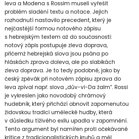
leva a Modena s Rossim museli vyřešit
problém sladění textu a notace. Jejich
rozhodnutí nastavilo precedent, který je
nejčastější formou notového zápisu
s hebrejským textem až do současnosti:
notový zápis postupuje zleva doprava,
přičemž hebrejská slova jsou psána po
hláskách zprava doleva, ale po slabikách
zleva doprava. Je to tedy podobné, jako by
český zpěvák při notovém zápisu zprava do
leva zpíval např. slova „dův-vi-Da žalm“. Rossi
je vykreslen jako novodobý chrámový
hudebník, který přichází obnovit zapomenutou
židovskou tradici umělecké hudby, která
v důsledku tíživého exilu upadla v zapomnění.
Tento argument byl namířen proti očekávané
kritice z tradicionalistických kruhů a měl