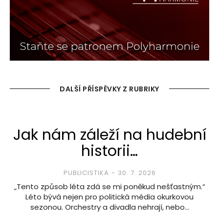
DALŠÍ PŘÍSPĚVKY Z RUBRIKY
Jak nám záleží na hudební
historii…
PUBLICISTIKA
30. 7. 2026
„Tento způsob léta zdá se mi poněkud nešťastným.“
Léto bývá nejen pro politická média okurkovou
sezonou. Orchestry a divadla nehrají, nebo…