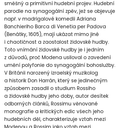
směšný a primitivní hudební projev. Hudební
parodie na synagogální zpěv, jež se objevuje
např. v madrigalové komedii Adriana
Banchieriho Barca di Venetia per Padova
(Benátky, 1605), mají ukázat mimo jiné
i chaotičnost a zaostalost židovské hudby.
Toto vnímání židovské hudby je i jedním
z důvodů, proč Modena usiloval o zavedení
umění polyfonie do synagogální bohoslužby.
V Británii narozený izraelský muzikolog
a historik Don Harrán, který se jedinečným
způsobem zasadil o studium Rossiho
a židovské hudby jeho doby, autor desítek
odborných článků, Rossimu věnované
monografie a kritických edic všech jeho
hudebních děl, charakterizuje vztah mezi
Modenou a Rossim jako vztah mezi