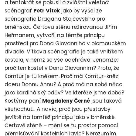
a tentokrát se pokusil o zvláštní veletoč:
scénograf
Petr Vítek
jako by vyšel ze
scénografie Dragana Stojčevskiho pro
brněnskou Čertovu stěnu režírovanou Jiřím
Heřmanem, vytvořil na témže principu
prostředí pro Dona Giovanniho v olomouckém
divadle. Vítkova scénografie je také vnitřkem
kostela, v němž se vše odehrává. Jenomže:
proč ten kostel v Donu Giovannim? Proto, že
Komtur je tu knězem. Proč má Komtur-kněz
dceru Donnu Annu? A proč má na sobě něco
jako kardinálský oděv? Ve kteréže jsme době?
Kostýmy paní
Magdaleny Černé
jsou taková
všehochuť… A navíc, proč jsou přestavby
jeviště na tomtéž principu jako v brněnské
Čertově stěně – mění se tu prostor pomocí
přemísťování kostelních lavic? Nerozumím