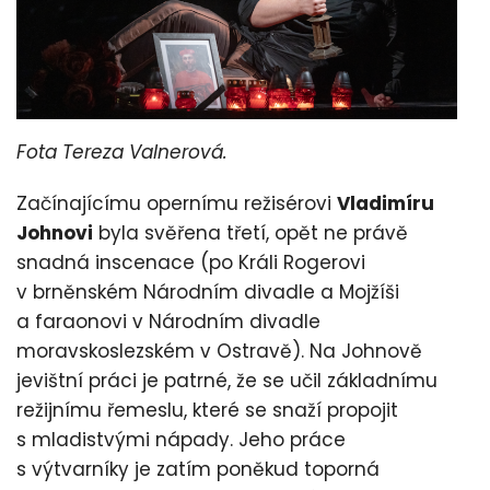
Fota Tereza Valnerová.
Začínajícímu opernímu režisérovi
Vladimíru
Johnovi
byla svěřena třetí, opět ne právě
snadná inscenace (po Králi Rogerovi
v brněnském Národním divadle a Mojžíši
a faraonovi v Národním divadle
moravskoslezském v Ostravě). Na Johnově
jevištní práci je patrné, že se učil základnímu
režijnímu řemeslu, které se snaží propojit
s mladistvými nápady. Jeho práce
s výtvarníky je zatím poněkud toporná