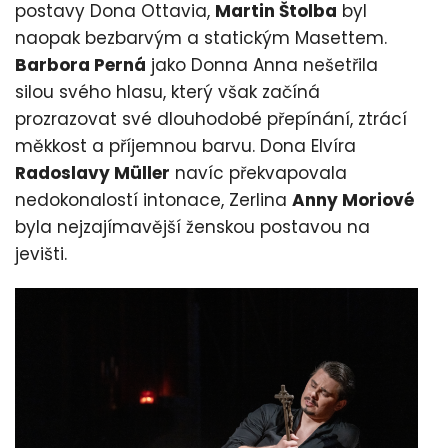
postavy Dona Ottavia,
Martin Štolba
byl
naopak bezbarvým a statickým Masettem.
Barbora Perná
jako Donna Anna nešetřila
silou svého hlasu, který však začíná
prozrazovat své dlouhodobé přepínání, ztrácí
měkkost a příjemnou barvu. Dona Elvíra
Radoslavy Müller
navíc překvapovala
nedokonalostí intonace, Zerlina
Anny Moriové
byla nejzajímavější ženskou postavou na
jevišti.