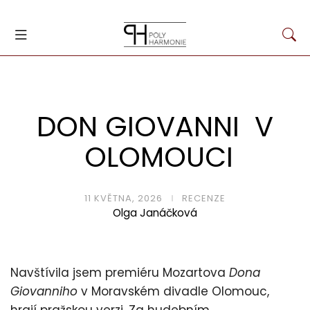
DON GIOVANNI V
OLOMOUCI
11 KVĚTNA, 2026
RECENZE
Olga Janáčková
Navštívila jsem premiéru Mozartova
Dona
Giovanniho
v Moravském divadle Olomouc,