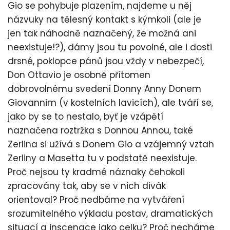
Gio se pohybuje plazením, najdeme u něj
názvuky na tělesný kontakt s kýmkoli (ale je
jen tak náhodně naznačený, že možná ani
neexistuje!?), dámy jsou tu povolné, ale i dosti
drsné, poklopce pánů jsou vždy v nebezpečí,
Don Ottavio je osobně přítomen
dobrovolnému svedení Donny Anny Donem
Giovannim (v kostelních lavicích), ale tváří se,
jako by se to nestalo, byť je vzápětí
naznačena roztržka s Donnou Annou, také
Zerlina si užívá s Donem Gio a vzájemný vztah
Zerliny a Masetta tu v podstatě neexistuje.
Proč nejsou ty kradmé náznaky čehokoli
zpracovány tak, aby se v nich divák
orientoval? Proč nedbáme na vytváření
srozumitelného výkladu postav, dramatických
situací a inscenace jako celku? Proč necháme