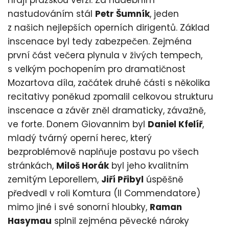
hrají pražskou verzi. Za hudebním
nastudováním stál
Petr Šumník
, jeden
z našich nejlepších operních dirigentů. Základ
inscenace byl tedy zabezpečen. Zejména
první část večera plynula v živých tempech,
s velkým pochopením pro dramatičnost
Mozartova díla, začátek druhé části s několika
recitativy poněkud zpomalil celkovou strukturu
inscenace a závěr zněl dramaticky, závažně,
ve forte. Donem Giovannim byl
Daniel Kfelíř
,
mladý tvárný operní herec, který
bezproblémově naplňuje postavu po všech
stránkách,
Miloš Horák
byl jeho kvalitním
zemitým Leporellem,
Jiří Přibyl
úspěšně
předvedl v roli Komtura (Il Commendatore)
mimo jiné i své sonorní hloubky,
Raman
Hasymau
splnil zejména pěvecké nároky