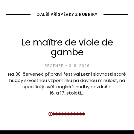
DALŠÍ PŘÍSPĚVKY Z RUBRIKY
Le maître de viole de
gambe
RECENZE
3. 8. 2026
Na 30. červenec připravil festival Letní slavnosti staré
hudby skvostnou vzpomínku na dávnou minulost, na
specifický svět anglické hudby pozdního
16. a 17. století,…