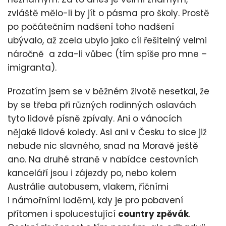
zvláště mělo-li by jít o pásma pro školy. Prostě
po počátečním nadšení toho nadšení
ubývalo, až zcela ubylo jako cíl řešitelný velmi
náročně a zda-li vůbec (tím spíše pro mne –
imigranta).
Prozatím jsem se v běžném životě nesetkal, že
by se třeba při různých rodinných oslavách
tyto lidové písně zpívaly. Ani o vánocích
nějaké lidové koledy. Asi ani v Česku to sice již
nebude nic slavného, snad na Moravě ještě
ano. Na druhé straně v nabídce cestovních
kanceláří jsou i zájezdy po, nebo kolem
Austrálie autobusem, vlakem, říčními
i námořními loděmi, kdy je pro pobavení
přítomen i spolucestující
country zpěvák
.