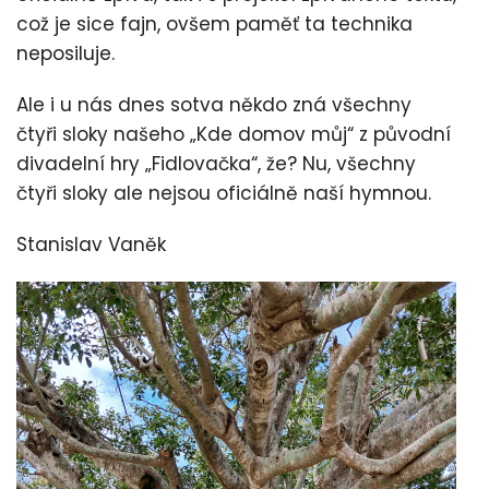
což je sice fajn, ovšem paměť ta technika
neposiluje.
Ale i u nás dnes sotva někdo zná všechny
čtyři sloky našeho „Kde domov můj“ z původní
divadelní hry „Fidlovačka“, že? Nu, všechny
čtyři sloky ale nejsou oficiálně naší hymnou.
Stanislav Vaněk