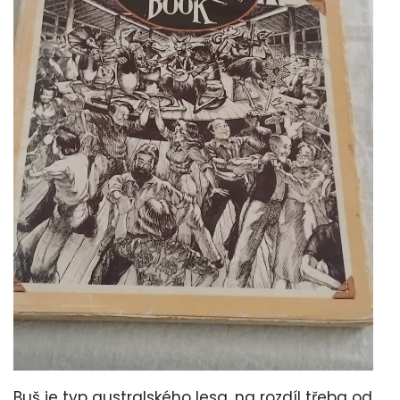
Buš je typ australského lesa, na rozdíl třeba od