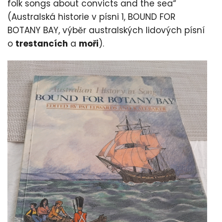
folk songs about convicts and the sea“
(Australská historie v písni 1, BOUND FOR
BOTANY BAY, výběr australských lidových písní
o
trestancích
a
moři
).