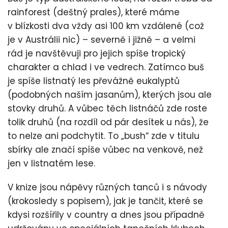
rainforest (deštný prales), které máme
v blízkosti dva vždy asi 100 km vzdálené (což
je v Austrálii nic) – severně i jižně – a velmi
rád je navštěvuji pro jejich spíše tropický
charakter a chlad i ve vedrech. Zatímco buš
je spíše listnatý les převážně eukalyptů
(podobných naším jasanům), kterých jsou ale
stovky druhů. A vůbec těch listnáčů zde roste
tolik druhů (na rozdíl od pár desítek u nás), že
to nelze ani podchytit. To „bush“ zde v titulu
sbírky ale značí spíše vůbec na venkově, než
jen v listnatém lese.
V knize jsou nápěvy různých tanců i s návody
(krokosledy s popisem), jak je tančit, které se
kdysi rozšířily v country a dnes jsou případně