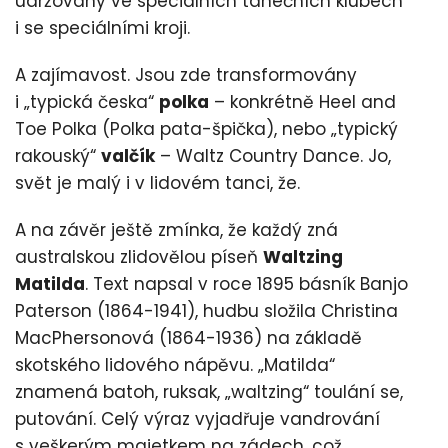
udržovány ve speciálních tanečních klubech
i se speciálními kroji.
A zajímavost. Jsou zde transformovány
i „typická česka“
polka
– konkrétně Heel and
Toe Polka (Polka pata-špička), nebo „typický
rakouský“
valčík
– Waltz Country Dance. Jo,
svět je malý i v lidovém tanci, že.
A na závěr ještě zmínka, že každý zná
australskou zlidovělou píseň
Waltzing
Matilda
. Text napsal v roce 1895 básník Banjo
Paterson (1864-1941), hudbu složila Christina
MacPhersonová (1864-1936) na základě
skotského lidového nápěvu. „Matilda“
znamená batoh, ruksak, „waltzing“ toulání se,
putování. Celý výraz vyjadřuje vandrování
s veškerým majetkem na zádech, což