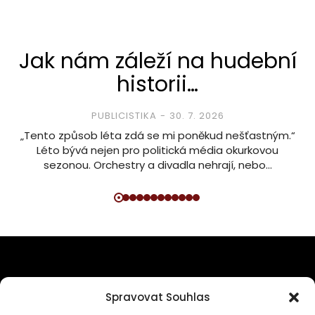
Jak nám záleží na hudební
historii…
PUBLICISTIKA
30. 7. 2026
„Tento způsob léta zdá se mi poněkud nešťastným.“
Léto bývá nejen pro politická média okurkovou
sezonou. Orchestry a divadla nehrají, nebo…
SPOLEČNĚ BUDUJME PLATFORMU
Spravovat Souhlas
PRO MILOVNÍKY KLASICKÉ HUDBY