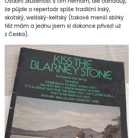
Osobní zkušenost s tím nemám, ale odhaduji,
že půjde o repertoár spíše tradiční irský,
skotský, welšský-keltský (takové menší sbírky
též mám a jednu jsem si dokonce přivezl už
z Česka).