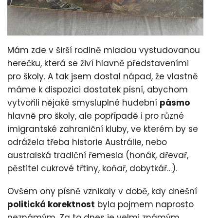
Mám zde v širší rodině mladou vystudovanou
herečku, která se živí hlavně představeními
pro školy. A tak jsem dostal nápad, že vlastně
máme k dispozici dostatek písní, abychom
vytvořili nějaké smysluplné hudební
pásmo
hlavně pro školy, ale popřípadě i pro různé
imigrantské zahraniční kluby, ve kterém by se
odrážela třeba historie Austrálie, nebo
australská tradiční řemesla (honák, dřevař,
pěstitel cukrové třtiny, koňař, dobytkář…).
Ovšem ony písně vznikaly v době, kdy dnešní
politická korektnost
byla pojmem naprosto
neznámým. Za to dnes je velmi známým,