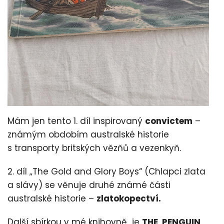
Mám jen tento 1. díl inspirovaný
convictem
–
známým obdobím australské historie
s transporty britských vězňů a vezenkyň.
2. díl „The Gold and Glory Boys“ (Chlapci zlata
a slávy) se věnuje druhé známé části
australské historie –
zlatokopectví.
Další sbírkou v mé knihovně je
THE PENGUIN