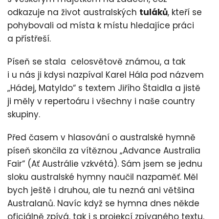
odkazuje na život australských
tuláků
, kteří se
pohybovali od místa k místu hledajíce práci
a přístřeší.
Píseň se stala celosvětově známou, a tak
i u nás ji kdysi nazpíval Karel Hála pod názvem
„Hádej, Matyldo“ s textem Jiřího Štaidla a jistě
ji měly v repertoáru i všechny i naše country
skupiny.
Před časem v hlasování o australské hymně
píseň skončila za vítěznou „Advance Australia
Fair“ (Ať Austrálie vzkvétá). Sám jsem se jednu
sloku australské hymny naučil nazpaměť. Měl
bych ještě i druhou, ale tu nezná ani většina
Australanů. Navíc když se hymna dnes někde
oficiálně zpívá, tak i s projekcí zpívaného textu,