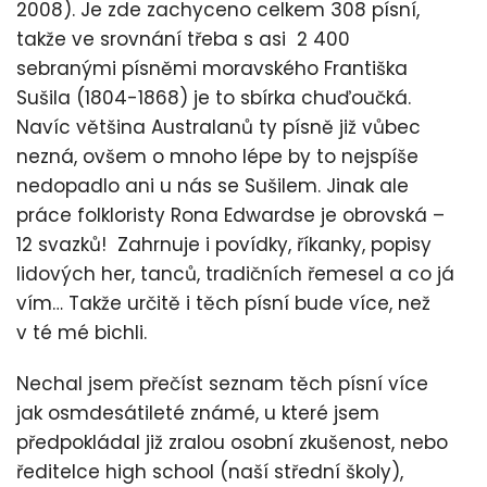
2008). Je zde zachyceno celkem 308 písní,
takže ve srovnání třeba s asi 2 400
sebranými písněmi moravského Františka
Sušila (1804-1868) je to sbírka chuďoučká.
Navíc většina Australanů ty písně již vůbec
nezná, ovšem o mnoho lépe by to nejspíše
nedopadlo ani u nás se Sušilem. Jinak ale
práce folkloristy Rona Edwardse je obrovská –
12 svazků! Zahrnuje i povídky, říkanky, popisy
lidových her, tanců, tradičních řemesel a co já
vím… Takže určitě i těch písní bude více, než
v té mé bichli.
Nechal jsem přečíst seznam těch písní více
jak osmdesátileté známé, u které jsem
předpokládal již zralou osobní zkušenost, nebo
ředitelce high school (naší střední školy),