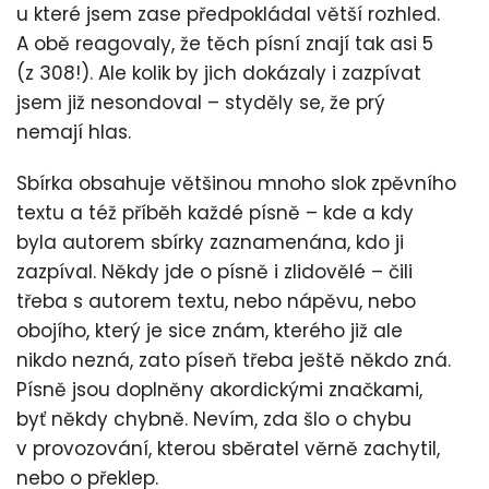
u které jsem zase předpokládal větší rozhled.
A obě reagovaly, že těch písní znají tak asi 5
(z 308!). Ale kolik by jich dokázaly i zazpívat
jsem již nesondoval – styděly se, že prý
nemají hlas.
Sbírka obsahuje většinou mnoho slok zpěvního
textu a též příběh každé písně – kde a kdy
byla autorem sbírky zaznamenána, kdo ji
zazpíval. Někdy jde o písně i zlidovělé – čili
třeba s autorem textu, nebo nápěvu, nebo
obojího, který je sice znám, kterého již ale
nikdo nezná, zato píseň třeba ještě někdo zná.
Písně jsou doplněny akordickými značkami,
byť někdy chybně. Nevím, zda šlo o chybu
v provozování, kterou sběratel věrně zachytil,
nebo o překlep.