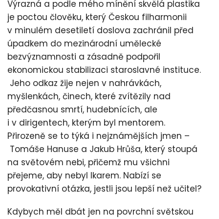
Výrazná a podle mého mínění skvělá plastika
je poctou člověku, který Českou filharmonii
v minulém desetiletí doslova zachránil před
úpadkem do mezinárodní umělecké
bezvýznamnosti a zásadně podpořil
ekonomickou stabilizaci staroslavné instituce.
Jeho odkaz žije nejen v nahrávkách,
myšlenkách, činech, které zvítězily nad
předčasnou smrtí, hudebnících, ale
i v dirigentech, kterým byl mentorem.
Přirozeně se to týká i nejznámějších jmen –
Tomáše Hanuse a Jakub Hrůša, který stoupá
na světovém nebi, přičemž mu všichni
přejeme, aby nebyl Ikarem. Nabízí se
provokativní otázka, jestli jsou lepší než učitel?
Kdybych měl dbát jen na povrchní světskou