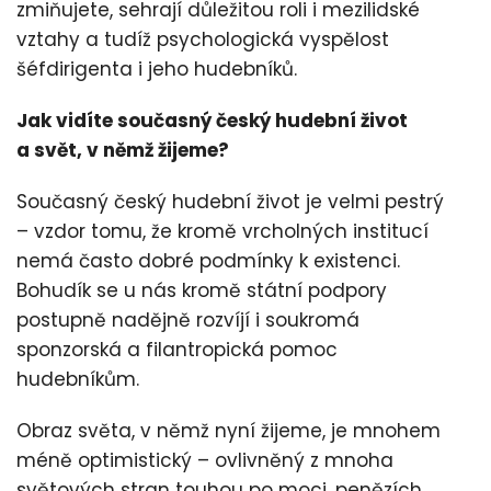
zmiňujete, sehrají důležitou roli i mezilidské
vztahy a tudíž psychologická vyspělost
šéfdirigenta i jeho hudebníků.
Jak vidíte současný český hudební život
a svět, v němž žijeme?
Současný český hudební život je velmi pestrý
– vzdor tomu, že kromě vrcholných institucí
nemá často dobré podmínky k existenci.
Bohudík se u nás kromě státní podpory
postupně nadějně rozvíjí i soukromá
sponzorská a filantropická pomoc
hudebníkům.
Obraz světa, v němž nyní žijeme, je mnohem
méně optimistický – ovlivněný z mnoha
světových stran touhou po moci, penězích,