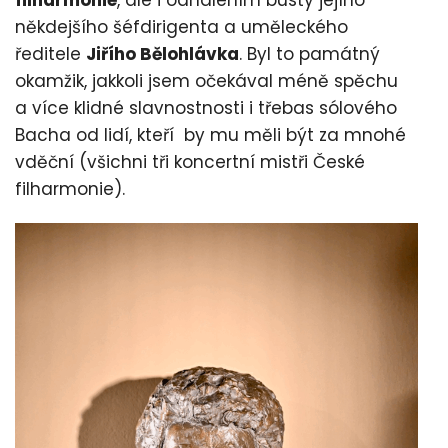
filharmonie
, ale i odhalením busty jejího
někdejšího šéfdirigenta a uměleckého
ředitele
Jiřího Bělohlávka
. Byl to památný
okamžik, jakkoli jsem očekával méně spěchu
a více klidné slavnostnosti i třebas sólového
Bacha od lidí, kteří by mu měli být za mnohé
vděční (všichni tři koncertní mistři České
filharmonie).