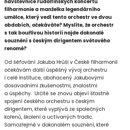
návštěvnice rudolfínských koncertů
filharmonie a manželka legendárního
umělce, který vedl tento orchestr ve dvou
obdobích, očekáváte? Myslíte, že orchestr
s tak bouřlivou historií najde dokonalé
souznění s českým dirigentem světového
renomé?
Od šéfování Jakuba Hrůši v České filharmonii
očekávám další úspěšný vývoj orchestru
i celé instituce, obohacený Jakubovými
dosavadními zkušenostmi, znalostmi
a úspěchy. Určitě se znovu objeví šťastné
spojení českého orchestru s českým
dirigentem, které vyplývá ze společných
kořenů, školení a uctívaných tradic.
Samozřejmě v dokonalém souznění, které