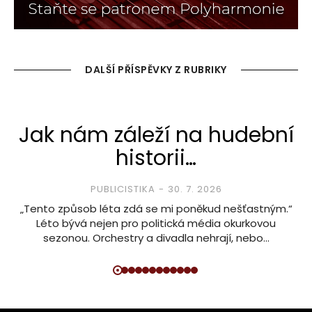
DALŠÍ PŘÍSPĚVKY Z RUBRIKY
Jak nám záleží na hudební
historii…
PUBLICISTIKA
30. 7. 2026
„Tento způsob léta zdá se mi poněkud nešťastným.“
Léto bývá nejen pro politická média okurkovou
sezonou. Orchestry a divadla nehrají, nebo…