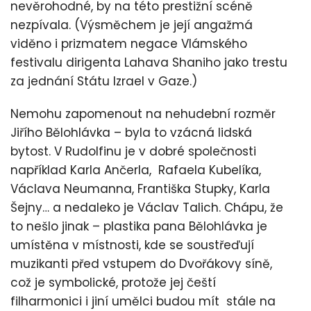
nevěrohodné, by na této prestižní scéně
nezpívala. (Výsměchem je její angažmá
viděno i prizmatem negace Vlámského
festivalu dirigenta Lahava Shaniho jako trestu
za jednání Státu Izrael v Gaze.)
Nemohu zapomenout na nehudební rozměr
Jiřího Bělohlávka – byla to vzácná lidská
bytost. V Rudolfinu je v dobré společnosti
například Karla Ančerla, Rafaela Kubelíka,
Václava Neumanna, Františka Stupky, Karla
Šejny… a nedaleko je Václav Talich. Chápu, že
to nešlo jinak – plastika pana Bělohlávka je
umístěna v místnosti, kde se soustřeďují
muzikanti před vstupem do Dvořákovy síně,
což je symbolické, protože jej čeští
filharmonici i jiní umělci budou mít stále na