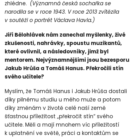
zhlédne.
(Významná česká sochařka se
narodila se v roce 1943. V roce 2013 zvítězila
v soutěži o portrét Václava Havla.)
Jiří Bělohlávek nám zanechal myšlenky, živé
zkušenosti, nahrávky, spoustu muzikantů,
které ovlivnil, a následovníky, jimž byl
mentorem. Nejvýznamnějšími jsou bezesporu
Jakub Hrůša a Tomáš Hanus. Překročili stín
svého učitele?
Myslím, že Tomáš Hanus i Jakub Hrůša dostali
díky pilnému studiu u mého muže a potom
díky změnám v životě celé naší země
šťastnou příležitost „překročit stín“ svého
učitele. Měli a mají mnohem víc příležitostí
k uplatnění ve světě, práci a kontaktům se