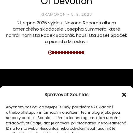
Of Devotion
GRAMOFON
5. 8. 2026
21. srpna 2026 vyjde u Navona Records album
amerického skladatele Josepha Summera, které
nahráli hornista Radek Baborák, houslista Josef Špaček
a pianista Miroslav…
SPOLEČNĚ BUDUJME PLATFORMU
Spravovat Souhlas
PRO MILOVNÍKY KLASICKÉ HUDBY
Abychom poskytli co nejlepší služby, používáme k ukládání
a/nebo přístupu k informacím o zařízení, technologie jako jsou
soubory cookies. Souhlas s těmito technologiemi nám umožní
zpracovávat údaje, jako je chování při procházení nebo jedinečná
ID na tomto webu. Nesouhlas nebo odvolání souhlasu může