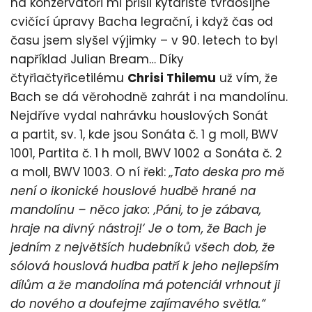
na konzervatoři mi přišli kytaristé tvrdošíjně
cvičící úpravy Bacha legrační, i když čas od
času jsem slyšel výjimky – v 90. letech to byl
například Julian Bream… Díky
čtyřiačtyřicetilému
Chrisi Thilemu
už vím, že
Bach se dá věrohodně zahrát i na mandolínu.
Nejdříve vydal nahrávku houslových Sonát
a partit, sv. 1, kde jsou Sonáta č. 1 g moll, BWV
1001, Partita č. 1 h moll, BWV 1002 a Sonáta č. 2
a moll, BWV 1003. O ní řekl:
„Tato deska pro mě
není o ikonické houslové hudbě hrané na
mandolínu – něco jako: ‚Páni, to je zábava,
hraje na divný nástroj!‘ Je o tom, že Bach je
jedním z největších hudebníků všech dob, že
sólová houslová hudba patří k jeho nejlepším
dílům a že mandolína má potenciál vrhnout ji
do nového a doufejme zajímavého světla.“