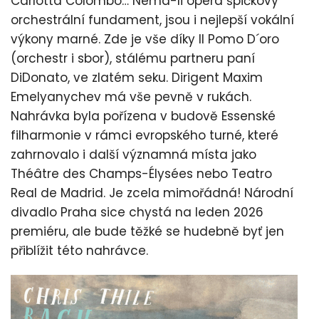
Carlotta Colombo… Nemá-li opera špičkový
orchestrální fundament, jsou i nejlepší vokální
výkony marné. Zde je vše díky Il Pomo D´oro
(orchestr i sbor), stálému partneru paní
DiDonato, ve zlatém seku. Dirigent Maxim
Emelyanychev má vše pevně v rukách.
Nahrávka byla pořízena v budově Essenské
filharmonie v rámci evropského turné, které
zahrnovalo i další významná místa jako
Théâtre des Champs-Élysées nebo Teatro
Real de Madrid. Je zcela mimořádná! Národní
divadlo Praha sice chystá na leden 2026
premiéru, ale bude těžké se hudebně byť jen
přiblížit této nahrávce.