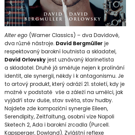
Alter ego
(Warner Classics) – dva Davidové,
dva různé nástroje.
David Bergmüller
je
respektovaný barokní loutnista a skladatel,
David Orlovsky
jest uznávaný klarinetista
a skladatel. Druhé já směřuje nejen k prolínání
identit, ale synergii, někdy i k antagonismu. Je
to artový produkt, který odráží 21. století, kdy je
možné v podstatě vše a záleží na umělci, jak
vyjádří stav duše, stav světa, stav hudby.
Najdete zde kompoziční synergie Eileen,
Serendipity, Zeitfaltung, osobní vize Napoli
Sketech 2, Ada i barokní zrcadla (Purcell.
Kapsperger, Dowland). Zvláštní reflexe