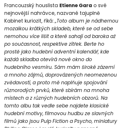
Francouzský houslista
Etienne Gara
o své
nejnovější nahrávce, nazvané tajuplně
Kabinet kuriozit, říká:
„Toto album je nádhernou
mozaikou krátkých skladeb, které se od sebe
nemohou více lišit a které sahají od baroka až
po současnost, respektive zítřek. Berte ho
prostě jako hudební adventní kalendář, kde
každá skladba otevírá nové okno do
hudebního vesmíru. Sám mám široké zázemí
a mnoho zájmů, doprovázených neomezenou
zvědavostí, a proto mě naplňuje spojování
různorodých prvků, které sbírám na mnoha
místech a z různých hudebních obzorů. Na
tomto albu tak vedle sebe najdete klasické
hudební motivy, filmovou hudbu ze slavných
filmů jako jsou Pulp Fiction a Psycho, miniatury