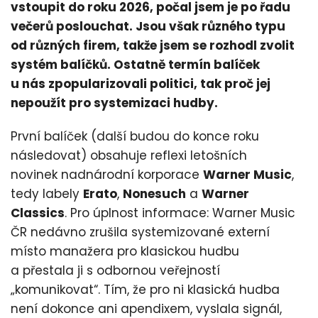
vstoupit do roku 2026, počal jsem je po řadu
večerů poslouchat. Jsou však různého typu
od různých firem, takže jsem se rozhodl zvolit
systém balíčků. Ostatně termín balíček
u nás zpopularizovali politici, tak proč jej
nepoužít pro systemizaci hudby.
První balíček (další budou do konce roku
následovat) obsahuje reflexi letošních
novinek nadnárodní korporace
Warner Music
,
tedy labely
Erato
,
Nonesuch
a
Warner
Classics
. Pro úplnost informace: Warner Music
ČR nedávno zrušila systemizované externí
místo manažera pro klasickou hudbu
a přestala ji s odbornou veřejností
„komunikovat“. Tím, že pro ni klasická hudba
není dokonce ani apendixem, vyslala signál,