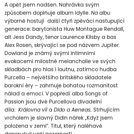
A opět jsem nadšen. Nahrávka svým
způsobem doplňuje album Idylle.
Na albu
výborně hostují další čtyři zpěváci nastupující
generace: barytonista Huw Montague Rendall,
alt Jess Dandy, tenor Laurence Kilsby a bas
Alex Rosen, skrývající se pod názvem Jupiter.
Dowland je známý svými intimními
evokacemi milostné melancholie ve svých
skladbách pro hlas i loutnu, zatímco hudba
Purcella – největšího britského skladatele
barokní éry – zahrnuje bohatou rozmanitost
nálad a emocí. V popředí alba Songs of
Passion jsou dvě Purcellova divadelní
díla:
Královna víl
a
Dido a Aeneas
.
Strhujícím
vrcholem je slavný Didin nářek „Když jsem
položena v zemi“. Titul, který naléhavě