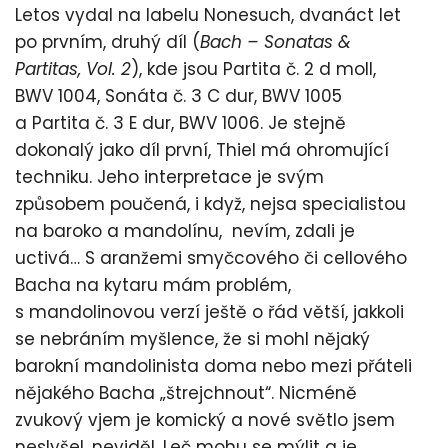
Letos vydal na labelu Nonesuch, dvanáct let
po prvním, druhý díl (
Bach – Sonatas &
Partitas, Vol. 2
), kde jsou Partita č. 2 d moll,
BWV 1004, Sonáta č. 3 C dur, BWV 1005
a Partita č. 3 E dur, BWV 1006. Je stejně
dokonalý jako díl první, Thiel má ohromující
techniku. Jeho interpretace je svým
způsobem poučená, i když, nejsa specialistou
na baroko a mandolínu, nevím, zdali je
uctivá… S aranžemi smyčcového či cellového
Bacha na kytaru mám problém,
s mandolinovou verzí ještě o řád větší, jakkoli
se nebráním myšlence, že si mohl nějaký
barokní mandolinista doma nebo mezi přáteli
nějakého Bacha „štrejchnout“. Nicméně
zvukový vjem je komický a nové světlo jsem
neslyšel, neviděl. Leč mohu se mýlit a je