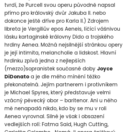
tvrdí, že Purcell svou operu původně napsal
přímo pro královský dvůr Jakuba II. nebo
dokonce ještě dříve pro Karla II.) Zdrojem
libreta je Vergiliův epos Aeneis, líčící vášnivou
lásku kartaginské královny Dido a trojského
hrdiny Aenea. Možná nejsilnější stránkou opery
je její intimita, melancholie a lidskost. Hlavní
hrdinku zpívá jedna z nejlepších
(mezzo)sopranistek současné doby
Joyce
DiDonato
a je dle mého mínění těžko
překonatelná. Jejím partnerem i protivníkem
je Michael Spyres, který představuje velmi
vzácný pěvecký obor – baritenor. Ani u něho
mě nenapadá nikdo, kdo by se mu v roli
Aenea vyrovnal. Silné je však i obsazení
vedlejších rolí: Fatma Said, Hugh Cutting,