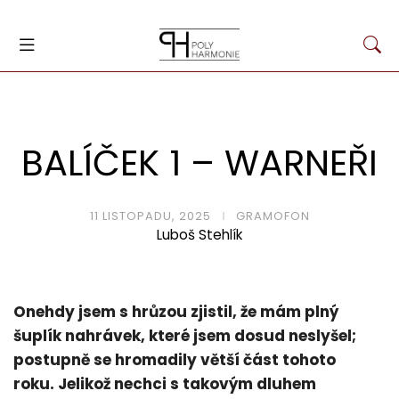
BALÍČEK 1 – WARNEŘI
11 LISTOPADU, 2025
GRAMOFON
Luboš Stehlík
Onehdy jsem s hrůzou zjistil, že mám plný
šuplík nahrávek, které jsem dosud neslyšel;
postupně se hromadily větší část tohoto
roku. Jelikož nechci s takovým dluhem