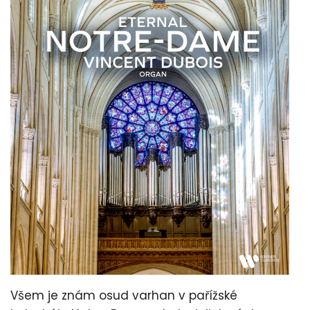
Všem je znám osud varhan v pařížské