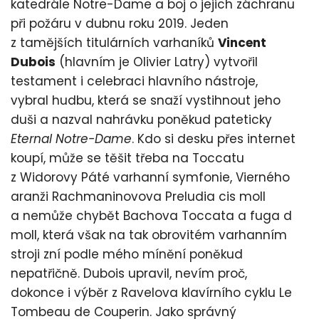
katedrále Notre-Dame a boj o jejich záchranu
při požáru v dubnu roku 2019. Jeden
z tamějších titulárních varhaníků
Vincent
Dubois
(hlavním je Olivier Latry) vytvořil
testament i celebraci hlavního nástroje,
vybral hudbu, která se snaží vystihnout jeho
duši a nazval nahrávku poněkud pateticky
Eternal Notre-Dame
. Kdo si desku přes internet
koupí, může se těšit třeba na Toccatu
z Widorovy Páté varhanní symfonie, Vierného
aranži Rachmaninovova Preludia cis moll
a nemůže chybět Bachova Toccata a fuga d
moll, která však na tak obrovitém varhanním
stroji zní podle mého mínění poněkud
nepatřičně. Dubois upravil, nevím proč,
dokonce i výběr z Ravelova klavírního cyklu Le
Tombeau de Couperin. Jako správný