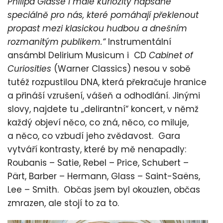
Philipa Glasse i malé kuriozity napsané
speciálně pro nás, které pomáhají překlenout
propast mezi klasickou hudbou a dnešním
rozmanitým publikem.“
Instrumentální
ansámbl Delirium Musicum i CD
Cabinet of
Curiosities
(Warner Classics) nesou v sobě
tutéž rozpustilou DNA, která překračuje hranice
a přináší vzrušení, vášeň a odhodlání. Jinými
slovy, najdete tu „delirantní“ koncert, v němž
každý objeví něco, co zná, něco, co miluje,
a něco, co vzbudí jeho zvědavost. Gara
vytváří kontrasty, které by mě nenapadly:
Roubanis – Satie, Rebel – Price, Schubert –
Pärt, Barber – Hermann, Glass – Saint-Saëns,
Lee – Smith. Občas jsem byl okouzlen, občas
zmrazen, ale stojí to za to.