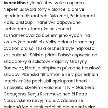
Iwasakiho
byla sólistovi velkou oporou.
Nepřehlušovala tóny violoncella ani ve
spodních diskantech. Bylo znát, že interpreti
k dílu přistoupili nanejvýš odpovědně
i vzhledem k tomu, že se koncert
zaznamenával za účelem jeho vydání na
zvukových nosičích. Velký aplaus i standing
ovation pro sólistu a orchestr byly naprosto
zasloužené. Sólista přidal
Polské capriccio
od
skladatelky a sólistovy krajanky Grazyny
Bacewicz, které je přepisem původně houslové
skladby. Plzeňská filharmonie se v posledních
letech může pochlubit spoluprací hned
s několika skvělými violoncellisty – Gautiera
Capuçona, Senju Rummukainen či Petra
Nouzovského nevyjímaje. A zdaleka se
nejedná jen o spolupráci při provedení velmi