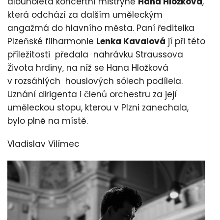
dlouholetá koncertní mistryně
Hana Hložková
,
která odchází za dalším uměleckým
angažmá do hlavního města. Paní ředitelka
Plzeňské filharmonie
Lenka Kavalová
jí při této
příležitosti předala nahrávku Straussova
Života hrdiny, na níž se Hana Hložková
v rozsáhlých houslových sólech podílela.
Uznání dirigenta i členů orchestru za její
uměleckou stopu, kterou v Plzni zanechala,
bylo plně na místě.
Vladislav Vilímec