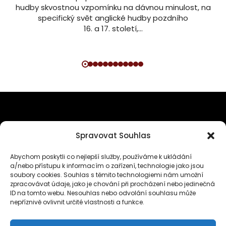
hudby skvostnou vzpomínku na dávnou minulost, na
specifický svět anglické hudby pozdního
16. a 17. století,…
SPOLEČNĚ BUDUJME PLATFORMU
Spravovat Souhlas
PRO MILOVNÍKY KLASICKÉ HUDBY
Abychom poskytli co nejlepší služby, používáme k ukládání
a/nebo přístupu k informacím o zařízení, technologie jako jsou
soubory cookies. Souhlas s těmito technologiemi nám umožní
zpracovávat údaje, jako je chování při procházení nebo jedinečná
ID na tomto webu. Nesouhlas nebo odvolání souhlasu může
nepříznivě ovlivnit určité vlastnosti a funkce.
VŠEOBECNÉ PODMÍNKY UŽÍVÁNÍ PRO WEBOVÉ STRÁNKY POLYHARMONIE.CZ