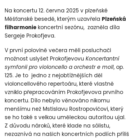
Na koncertu 12. června 2025 v plzeňské
Měšťanské besedě, kterým uzavřela
Plzeňská
filharmonie
koncertní sezónu, zazněla díla
Sergeje Prokofjeva.
V první polovině večera měli posluchači
možnost uslyšet Prokofjevovu
Koncertantní
symfonii pro violoncello a orchestr e moll
, op.
125. Je to jedno z nejobtížnějších děl
violoncellového repertoáru, které vlastně
vzniklo přepracováním Prokofjevova prvního
koncertu. Dílo nebylo věnováno nikomu
menšímu než Mstislavu Rostropovičovi, který
se ho také s velkou uměleckou autoritou ujal.
Z důvodu nároků, které klade na sólistu,
nezaznívá na našich koncertních podiích příliš