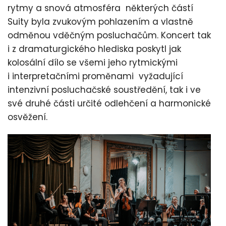
rytmy a snová atmosféra některých částí
Suity byla zvukovým pohlazením a vlastně
odměnou vděčným posluchačům. Koncert tak
i z dramaturgického hlediska poskytl jak
kolosální dílo se všemi jeho rytmickými
i interpretačními proměnami vyžadující
intenzivní posluchačské soustředění, tak i ve
své druhé části určité odlehčení a harmonické
osvěžení.