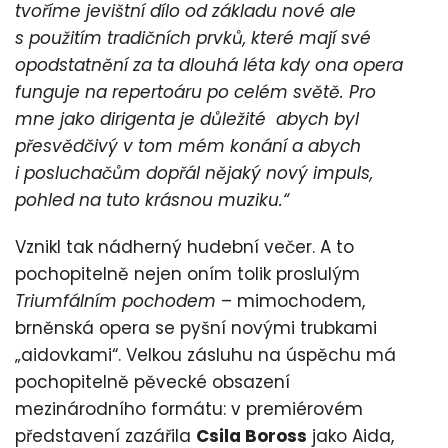
tvoříme jevištní dílo od základu nové ale
s použitím tradičních prvků, které mají své
opodstatnění za ta dlouhá léta kdy ona opera
funguje na repertoáru po celém světě. Pro
mne jako dirigenta je důležité abych byl
přesvědčivý v tom mém konání a abych
i posluchačům dopřál nějaký nový impuls,
pohled na tuto krásnou muziku.“
Vznikl tak nádherný hudební večer. A to
pochopitelně nejen oním tolik proslulým
Triumfálním pochodem
– mimochodem,
brněnská opera se pyšní novými trubkami
„aidovkami“. Velkou zásluhu na úspěchu má
pochopitelně pěvecké obsazení
mezinárodního formátu: v premiérovém
představení zazářila
Csila Boross
jako Aida,