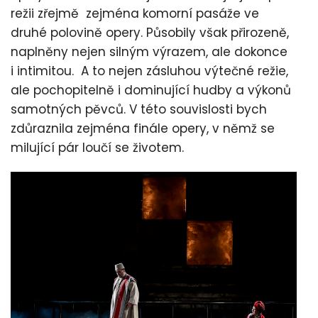
režii zřejmě zejména komorní pasáže ve
druhé polovině opery. Působily však přirozeně,
naplněny nejen silným výrazem, ale dokonce
i intimitou. A to nejen zásluhou výtečné režie,
ale pochopitelně i dominující hudby a výkonů
samotných pěvců. V této souvislosti bych
zdůraznila zejména finále opery, v němž se
milující pár loučí se životem.