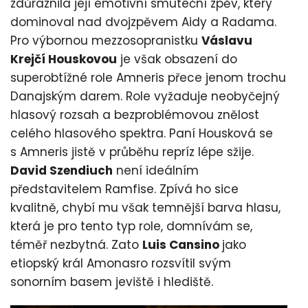
zdůraznila její emotivní smuteční zpěv, který
dominoval nad dvojzpěvem Aidy a Radama.
Pro výbornou mezzosopranistku
Váslavu
Krejčí Houskovou
je však obsazení do
superobtížné role Amneris přece jenom trochu
Danajským darem. Role vyžaduje neobyčejný
hlasový rozsah a bezproblémovou znělost
celého hlasového spektra. Paní Housková se
s Amneris jistě v průběhu repríz lépe sžije.
David Szendiuch
není ideálním
představitelem Ramfise. Zpívá ho sice
kvalitně, chybí mu však temnější barva hlasu,
která je pro tento typ role, domnívám se,
téměř nezbytná. Zato
Luis Cansino
jako
etiopský král Amonasro rozsvítil svým
sonorním basem jeviště i hlediště.