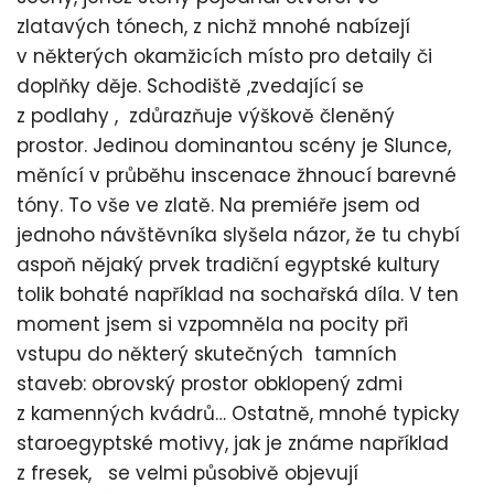
zlatavých tónech, z nichž mnohé nabízejí
v některých okamžicích místo pro detaily či
doplňky děje. Schodiště ,zvedající se
z podlahy , zdůrazňuje výškově členěný
prostor. Jedinou dominantou scény je Slunce,
měnící v průběhu inscenace žhnoucí barevné
tóny. To vše ve zlatě. Na premiéře jsem od
jednoho návštěvníka slyšela názor, že tu chybí
aspoň nějaký prvek tradiční egyptské kultury
tolik bohaté například na sochařská díla. V ten
moment jsem si vzpomněla na pocity při
vstupu do některý skutečných tamních
staveb: obrovský prostor obklopený zdmi
z kamenných kvádrů… Ostatně, mnohé typicky
staroegyptské motivy, jak je známe například
z fresek, se velmi působivě objevují