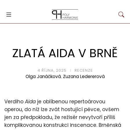
ZLATÁ AIDA V BRNĚ
4 ŘÍJNA, 2025
RECENZE
Olga Janáčková
,
Zuzana Ledererová
Verdiho
Aida
je oblíbenou repertoárovou
operou, do níž lze zvát hostující pěvce, ovšem
jen za předpokladu, že režisér nevytvoří příliš
komplikovanou konstrukci inscenace. Brněnská