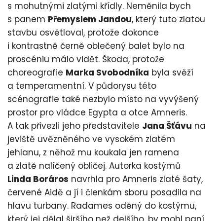
s mohutnými zlatými křídly. Neměnila bych
s panem
Přemyslem Jandou
, který tuto zlatou
stavbu osvětloval, protože dokonce
i kontrastně černě oblečený balet bylo na
proscéniu málo vidět. Škoda, protože
choreografie
Marka Svobodníka
byla svěží
a temperamentní. V půdorysu této
scénografie také nezbylo místo na vyvýšený
prostor pro vládce Egypta a otce Amneris.
A tak přivezli jeho představitele
Jana Šťávu
na
jeviště uvězněného ve vysokém zlatém
jehlanu, z něhož mu koukala jen ramena
a zlatě nalíčený obličej. Autorka kostýmů
Linda Boráros
navrhla pro Amneris zlaté šaty,
červené Aidě a jí i členkám sboru posadila na
hlavu turbany. Radames oděný do kostýmu,
který jej dělal širšího než delšího, by mohl paní