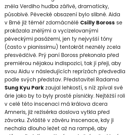
zněla Verdiho hudba zářivě, dramaticky,
působivě. Pěvecké obsazení bylo slibné. Aida
v Brně již téměř zdomácnělé
Csilly Boross
se
prokázala znělými a vycizelovanými
pěveckými pasážemi, jen ty nejvyšší tóny
(často v pianissimu) tentokrát nezněly zcela
přesvědčivě. Prý paní Boross překonala před
premiérou nějakou indispozici, tak jí přeji, aby
svou Aidu v následujících reprízách předvedla
podle svých představ. Představitel Radama
Sung Kyu Park
zaujal lehkostí, s níž zpíval své
árie jako by to byly prosté písničky. Nejtěžší roli
v celé této inscenaci má králova dcera
Amneris, již režisérka doslova vytkla před
závorku. Zvláště v závěru inscenace, kdy ji
nechala dlouho ležet až na rampě, aby