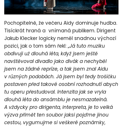
Pochopitelně, že večeru Aidy dominuje hudba.
Tisíckrát hraná a vnímaná publikem. Dirigent
Jakub Klecker logicky neměl snadnou výchozí
pozici, jak o tom sám řekl: „
Já tuto muziku
obdivuji už dlouhá léta, když jsem ještě
navštěvoval divadlo jako divák a nechyběl
jsem na žádné repríze, a tak jsem znal Aidu
v různých podobách. Já jsem byl tedy trošičku
postaven před takové osobní rozhodnutí abych
tu operu přestudoval. Intenzita jak se vryla
dlouhá léta do ansámblu je nesmazatelná.
A vždycky pro dirigenta, interpreta, je to velká
výzva přimět ten soubor jaksi pojďme jinou
cestou, vygumujme si veškeré poznámky,