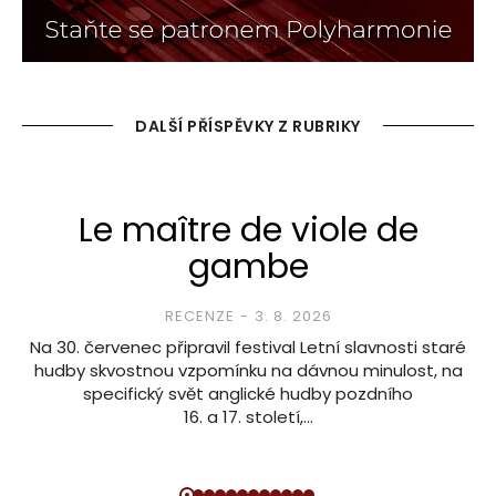
DALŠÍ PŘÍSPĚVKY Z RUBRIKY
Le maître de viole de
gambe
RECENZE
3. 8. 2026
Na 30. červenec připravil festival Letní slavnosti staré
hudby skvostnou vzpomínku na dávnou minulost, na
specifický svět anglické hudby pozdního
16. a 17. století,…