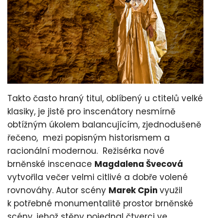
Takto často hraný titul, oblíbený u ctitelů velké
klasiky, je jistě pro inscenátory nesmírně
obtížným úkolem balancujícím, zjednodušeně
řečeno, mezi popisným historismem a
racionální modernou. Režisérka nové
brněnské inscenace
Magdalena Švecová
vytvořila večer velmi citlivé a dobře volené
rovnováhy. Autor scény
Marek Cpin
využil
k potřebné monumentalitě prostor brněnské
scény, jehož stěny pojednal čtverci ve