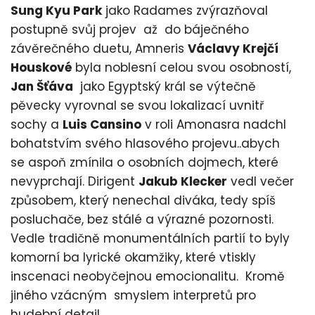
Sung Kyu Park
jako Radames zvýrazňoval
postupně svůj projev až do báječného
závěrečného duetu, Amneris
Václavy Krejčí
Houskové
byla noblesní celou svou osobností,
Jan Šťáva
jako Egyptský král se výtečně
pěvecky vyrovnal se svou lokalizací uvnitř
sochy a
Luis Cansino
v roli Amonasra nadchl
bohatstvím svého hlasového projevu..abych
se aspoň zmínila o osobních dojmech, které
nevyprchají. Dirigent
Jakub Klecker
vedl večer
způsobem, který nenechal diváka, tedy spíš
posluchače, bez stálé a výrazné pozornosti.
Vedle tradičně monumentálních partií to byly
komorní ba lyrické okamžiky, které vtiskly
inscenaci neobyčejnou emocionalitu. Kromě
jiného vzácným smyslem interpretů pro
hudební detail.