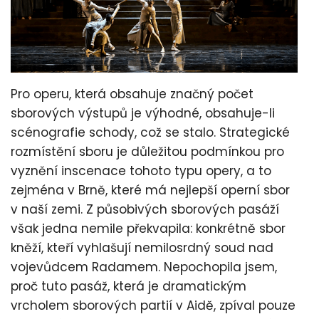
Pro operu, která obsahuje značný počet
sborových výstupů je výhodné, obsahuje-li
scénografie schody, což se stalo. Strategické
rozmístění sboru je důležitou podmínkou pro
vyznění inscenace tohoto typu opery, a to
zejména v Brně, které má nejlepší operní sbor
v naší zemi. Z působivých sborových pasáží
však jedna nemile překvapila: konkrétně sbor
kněží, kteří vyhlašují nemilosrdný soud nad
vojevůdcem Radamem. Nepochopila jsem,
proč tuto pasáž, která je dramatickým
vrcholem sborových partií v Aidě, zpíval pouze