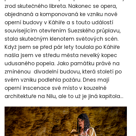
zrod skutečného libreta. Nakonec se opera,
objednaná a komponovaná ke vzniku nové
operní budovy v Káhiře a s touto událostí
souvisejícím otevřením Suezského průplavu,
stala skutečným klenotem světových scén.
Když jsem se před pár lety toulala po Káhiře
našla jsem ve středu města nevelký kopec
udusaného popela. Jako památku právě na
zmíněnou divadelní budovu, která století po
svém vzniku podlehla požáru. Dnes mají
operní inscenace své místo v kouzelné
architektuře na Nilu, ale to už je jiná kapitola…