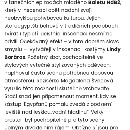
v tanečních epizodách mladého
Baletu NdB2
,
který v inscenaci opět nadchl svojí
neobvyklou pohybovou kulturou. Jejich
staroegyptští bohové v tradičních podobách
zvířat i typičtí lučištníci inscenaci nesmírně
oživili. Očekávaný efekt – v tom dobrém slova
smyslu – vytvářejí v inscenaci kostýmy
Lindy
Boráros
. Početný sbor, pochopitelně ve
stylových výtečně stylizovaných oděvech,
naplňoval často scénu potřebnou dobovou
atmosférou. Režisérka Magdalena Švecová
využila této možnosti skutečně vrchovatě.
Stačí snad jen připomenout moment, kdy se
zástup Egypťanů pomalu zvedá z podzemí
jeviště nad lesklou„vodní hladinu“. Velký
prostor byl pochopitelně pro tyto scény
úplným divadelním rájem. Obtížnější jsou pro