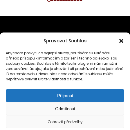
SPOLEČNĚ BUDUJME PLATFORMU
Spravovat Souhlas
PRO MILOVNÍKY KLASICKÉ HUDBY
Abychom poskytli co nejlepší služby, používáme k ukládání
a/nebo přístupu k informacím o zařízení, technologie jako jsou
soubory cookies. Souhlas s těmito technologiemi nám umožní
zpracovávat údaje, jako je chování při procházení nebo jedinečná
ID na tomto webu. Nesouhlas nebo odvolání souhlasu může
nepříznivě ovlivnit určité vlastnosti a funkce.
VŠEOBECNÉ PODMÍNKY UŽÍVÁNÍ PRO WEBOVÉ STRÁNKY POLYHARMONIE.CZ
Příjmout
Odmítnout
Zobrazit předvolby
VŠECHNA PRÁVA VYHRAZENA © LUBOŠ STEHLÍK
S PODPOROU
SILVERNUTS
A JANA STEHLÍKA