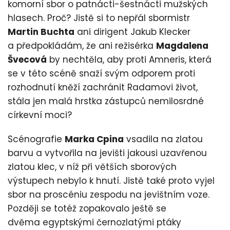
komorní sbor o patnácti-šestnácti mužských
hlasech. Proč? Jistě si to nepřál sbormistr
Martin Buchta
ani dirigent Jakub Klecker
a předpokládám, že ani režisérka
Magdalena
Švecová
by nechtěla, aby proti Amneris, která
se v této scéně snaží svým odporem proti
rozhodnutí kněží zachránit Radamovi život,
stála jen malá hrstka zástupců nemilosrdné
církevní moci?
Scénografie
Marka Cpina
vsadila na zlatou
barvu a vytvořila na jevišti jakousi uzavřenou
zlatou klec, v níž při větších sborových
výstupech nebylo k hnutí. Jistě také proto vyjel
sbor na proscéniu zespodu na jevištním voze.
Později se totéž zopakovalo ještě se
dvěma egyptskými černozlatými ptáky