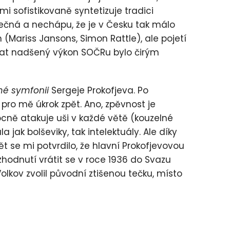
i sofistikovaně syntetizuje tradici
mečná a nechápu, že je v Česku tak málo
 (Mariss Jansons, Simon Rattle), ale pojetí
chat nadšený výkon SOČRu bylo čirým
é symfonii
Sergeje Prokofjeva. Po
l pro mě úkrok zpět. Ano, zpěvnost je
mocně atakuje uši v každé větě (kouzelné
la jak bolševiky, tak intelektuály. Ale díky
ět se mi potvrdilo, že hlavní Prokofjevovou
zhodnutí vrátit se v roce 1936 do Svazu
Volkov zvolil původní ztišenou tečku, místo