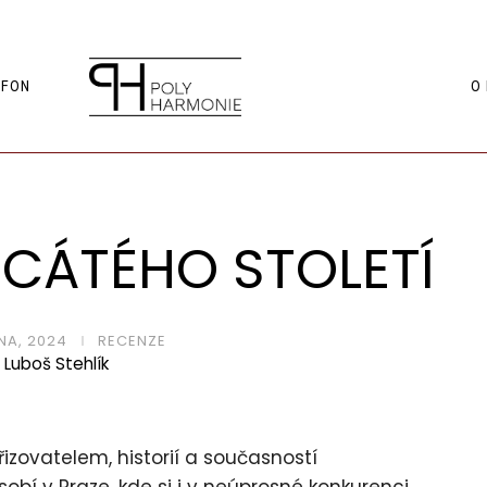
FON
O
ACÁTÉHO STOLETÍ
NA, 2024
RECENZE
Luboš Stehlík
zovatelem, historií a současností