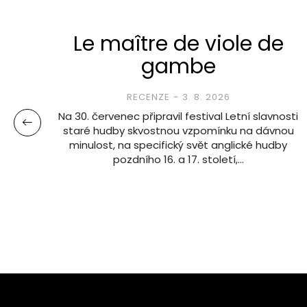
y?
Le maître de viole de
gambe
RECENZE
3. 8. 2026
Na 30. červenec připravil festival Letní slavnosti
staré hudby skvostnou vzpomínku na dávnou
ho
minulost, na specifický svět anglické hudby
 je
pozdního 16. a 17. století,…
ázali
,…