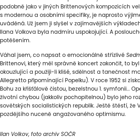
podobně jako v jiných Brittenových kompozicích velm
s modernou a osobními specifiky, je naprosto výji
uváděná. Už jsem ji slyšel v zajímavějších výkladech
Ilana Volkova byla nadmíru uspokojující. A poslou
potěšením.
Váhal jsem, co napsat o emocionálně střízlivé
Sedm
Brittenovi, který měl správně koncert zakončit, to by
okouzlující a použiji-li klišé, sdělnost a tanečnost 
Allegretto připomínající Popelku). V roce 1952 si získa
Bohu za křišťálově čistou, bezelstnou 1. symfonii… Op
životní chybou (jakkoliv pochopitelnou) bylo jeho ro
sovětských socialistických republik. Ještě štěstí, že 
pozdějšího nuceně angažovaného optimismu.
Ilan Volkov, foto archiv SOČR