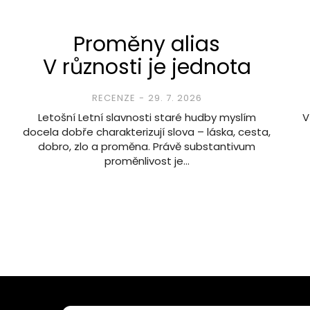
Proměny alias
V různosti je jednota
RECENZE
29. 7. 2026
Letošní Letní slavnosti staré hudby myslím
V
docela dobře charakterizují slova – láska, cesta,
dobro, zlo a proměna. Právě substantivum
proměnlivost je…