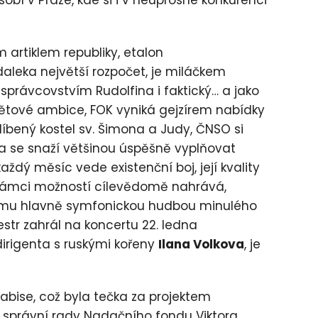
bí v Praze, kde si i v neúprosné konkurenci
 artiklem republiky, etalon
daleka největší rozpočet, je miláčkem
le správcovstvím Rudolfina i faktický… a jako
ětové ambice, FOK vyniká gejzírem nabídky
líbený kostel sv. Šimona a Judy, ČNSO si
nia se snaží většinou úspěšně vyplňovat
aždý měsíc vede existenční boj, její kvality
 rámci možností cílevědomě nahrává,
ismu hlavně symfonickou hudbou minulého
hestr zahrál na koncertu 22. ledna
dirigenta s ruskými kořeny
Ilana Volkova
, je
labise, což byla tečka za projektem
a správní rady Nadačního fondu Viktora