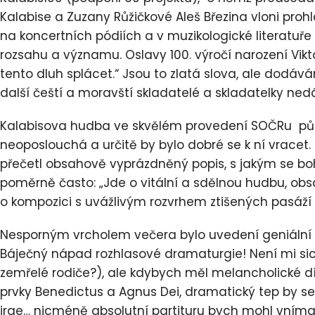
Kalabise a Zuzany Růžičkové Aleš Březina vloni prohl
na koncertních pódiích a v muzikologické literatuře
rozsahu a významu. Oslavy 100. výročí narození Vikto
tento dluh splácet.“ Jsou to zlatá slova, ale dod
další čeští a moravští skladatelé a skladatelky ned
Kalabisova hudba ve skvělém provedení SOČRu půso
neoposlouchá a určitě by bylo dobré se k ní vracet. 
přečetl obsahově vyprázdněný popis, s jakým se bo
poměrně často: „Jde o vitální a sdělnou hudbu, obs
o kompozici s uvážlivým rozvrhem ztišených pasáží i 
Nesporným vrcholem večera bylo uvedení geniální
Báječný nápad rozhlasové dramaturgie! Není mi si
zemřelé rodiče?), ale kdybych měl melancholické díl
prvky Benedictus a Agnus Dei, dramatický tep by se
irae… nicméně absolutní partituru bych mohl vnímat 