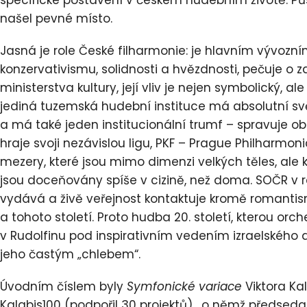
specifické postavení v českém hudebním životě. Půso
našel pevné místo.
Jasná je role České filharmonie: je hlavním vývozním
konzervativismu, solidnosti a hvězdnosti, pečuje o z
ministerstva kultury, její vliv je nejen symbolický, a
jediná tuzemská hudební instituce má absolutní sv
a má také jeden institucionální trumf – spravuje ob
hraje svoji nezávislou ligu, PKF – Prague Philharmo
mezery, které jsou mimo dimenzi velkých těles, ale k
jsou doceňovány spíše v cizině, než doma. SOČR v
vydává a živě veřejnost kontaktuje kromě romant
a tohoto století. Proto hudba 20. století, kterou orc
v Rudolfinu pod inspirativním vedením izraelského 
jeho častým „chlebem“.
Úvodním číslem byly
Symfonické variace
Viktora Ka
Kalabis100 (podpořil 30 projektů), o němž předsed