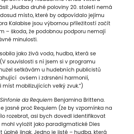
ásil: „Hudba druhé poloviny 20. století nemá
 dosud místo, které by odpovídalo jejímu
ra Kalabise jsou výbornou příležitostí začít
ávám – škoda, že podobnou podporu nemají
ávné minulosti.
bila jako živá voda, hudba, která se
(V souvislosti s ní jsem si v programu
hužel setkávám u hudebních publicistů
ahující ovšem i zdrsnění harmonií,
míst mobilizujících velký zvuk.“)
Sinfonie da Requiem
Benjamina Brittena.
ce jasné proč Requiem (že by vzpomínka na
o rozebrat, asi bych dovedl identifikovat
 mohl vyložit jako paradigmatické Dies
úplně jinak. Jedno je jisté – hudba, která