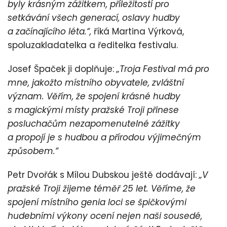
byly krásným zážitkem, příležitostí pro
setkávání všech generací, oslavy hudby
a začínajícího léta.“,
říká Martina Výrková,
spoluzakladatelka a ředitelka festivalu.
Josef Špaček ji doplňuje:
„Troja Festival má pro
mne, jakožto místního obyvatele, zvláštní
význam. Věřím, že spojení krásné hudby
s magickými místy pražské Troji přinese
posluchačům nezapomenutelné zážitky
a propojí je s hudbou a přírodou výjimečným
způsobem.“
Petr Dvořák s Mílou Dubskou ještě dodávají:
„V
pražské Troji žijeme téměř 25 let. Věříme, že
spojení místního genia loci se špičkovými
hudebními výkony ocení nejen naši sousedé,