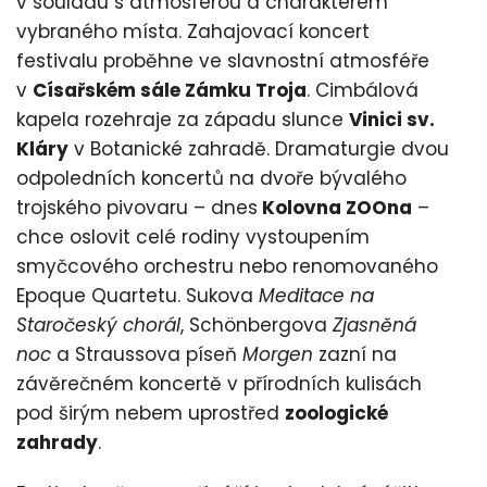
v souladu s atmosférou a charakterem
vybraného místa. Zahajovací koncert
festivalu proběhne ve slavnostní atmosféře
v
Císařském sále Zámku Troja
. Cimbálová
kapela rozehraje za západu slunce
Vinici sv.
Kláry
v Botanické zahradě. Dramaturgie dvou
odpoledních koncertů na dvoře bývalého
trojského pivovaru – dnes
Kolovna ZOOna
–
chce oslovit celé rodiny vystoupením
smyčcového orchestru nebo renomovaného
Epoque Quartetu. Sukova
Meditace na
Staročeský chorál
, Schönbergova
Zjasněná
noc
a Straussova píseň
Morgen
zazní na
závěrečném koncertě v přírodních kulisách
pod širým nebem uprostřed
zoologické
zahrady
.