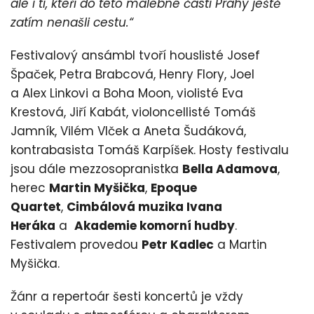
ale i ti, kteří do této malebné části Prahy ještě
zatím nenašli cestu.“
Festivalový ansámbl tvoří houslisté Josef
Špaček, Petra Brabcová, Henry Flory, Joel
a Alex Linkovi a Boha Moon, violisté Eva
Krestová, Jiří Kabát, violoncellisté Tomáš
Jamník, Vilém Vlček a Aneta Šudáková,
kontrabasista Tomáš Karpíšek. Hosty festivalu
jsou dále mezzosopranistka
Bella Adamova
,
herec
Martin Myšička
,
Epoque
Quartet
,
Cimbálová muzika Ivana
Heráka
a
Akademie komorní hudby
.
Festivalem provedou
Petr Kadlec
a Martin
Myšička.
Žánr a repertoár šesti koncertů je vždy