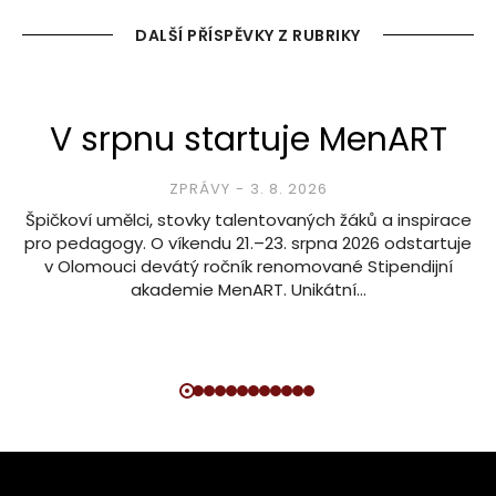
DALŠÍ PŘÍSPĚVKY Z RUBRIKY
V srpnu startuje MenART
ZPRÁVY
3. 8. 2026
Špičkoví umělci, stovky talentovaných žáků a inspirace
pro pedagogy. O víkendu 21.–23. srpna 2026 odstartuje
v Olomouci devátý ročník renomované Stipendijní
akademie MenART. Unikátní…