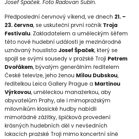
Josef Špaček. Foto Radovan Šubín.
Předposlední červnový víkend, ve dnech
21. –
23. června
, se uskuteční první ročník
Troja
Festivalu
. Zakladatelem a uměleckým šéfem
této nové hudební události je mezinárodně
uznávaný houslista
Josef Špaček
, který se
spojil se svými sousedy v pražské Troji
Petrem
Dvořákem
, bývalým generálním ředitelem
České televize, jeho ženou
Mílou Dubskou
,
ředitelkou Leica Gallery Prague a
Martinou
Výrkovou
, uměleckou manažerkou, aby
obyvatelům Prahy, ale i mimopražským
milovníkům klasické hudby nabídli
mimořádné zážitky, špičková provedení
krásných hudebních děl v nevšedních
lokacích pražské Troji mimo koncertní síně