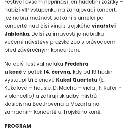
Festival ovšem nepřináší jen hudební zážitky –
nabízí VIP vstupenku na zahajovací koncert,
jež nabízí možnost setkání s umělci po
koncertě nad číší vína z trojského
vinařství
Jabloňka
. Další zajímavostí je nabídka
večerní návštěvy pražské zoo s průvodcem
před závěrečným koncertem.
Na celý festival naláká
Předehra
u koně
v pátek
14. června,
kdy od 19 hodin
vystoupí tři členové
Kukal Quartetu
(E.
Kukalová – housle, D. Macho – viola , F. Rufer –
violoncello) a zahrají skladby mistrů
klasicismu Beethovena a Mozarta na
zahradním koncertě u Trojského koně.
PROGRAM