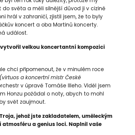
 byl ten rok taky důležitý, protože my
 do světa a měli silnější důvod ji v cizině
hrál v zahraničí, zjistil jsem, že to byly
čkův koncert a oba Martinů koncerty.
á událost.
evytvořil velkou koncertantní kompozici
 ale chci připomenout, že v minulém roce
(virtuos a koncertní mistr České
rchestr v úpravě Tomáše Illeho. Viděl jsem
 jsem Honzu požádal o noty, abych to mohl
by svět zaujmout.
u Troja, jehož jste zakladatelem, uměleckým
 atmosféru a genius loci. Naplnil vaše