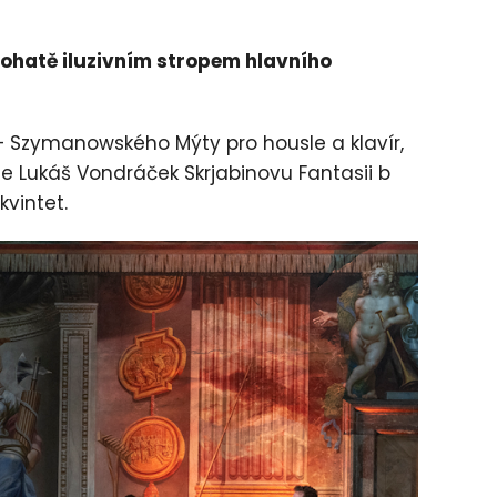
bohatě iluzivním stropem hlavního
 Szymanowského Mýty pro housle a klavír,
je Lukáš Vondráček Skrjabinovu Fantasii b
kvintet.