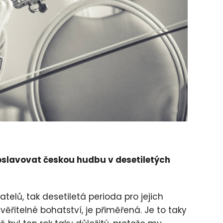
 oslavovat českou hudbu v desetiletých
lů, tak desetiletá perioda pro jejich
řitelné bohatství, je přiměřená. Je to taky