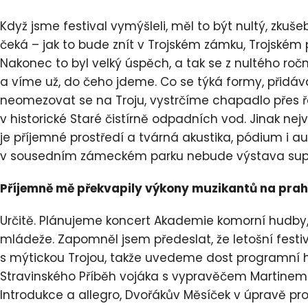
Když jsme festival vymýšleli, měl to být nultý, zkuše
čeká – jak to bude znít v Trojském zámku, Trojském p
Nakonec to byl velký úspěch, a tak se z nultého ročn
a víme už, do čeho jdeme. Co se týká formy, přidává
neomezovat se na Troju, vystrčíme chapadlo přes 
v historické Staré čistírně odpadních vod. Jinak ne
je příjemné prostředí a tvárná akustika, pódium i a
v sousedním zámeckém parku nebude výstava sup
Příjemně mě překvapily výkony muzikantů na prah
Určitě. Plánujeme koncert Akademie komorní hudby
mládeže. Zapomněl jsem předeslat, že letošní fest
s mýtickou Trojou, takže uvedeme dost programní 
Stravinského Příběh vojáka s vypravěčem Martinem 
Introdukce a allegro, Dvořákův Měsíček v úpravě pr