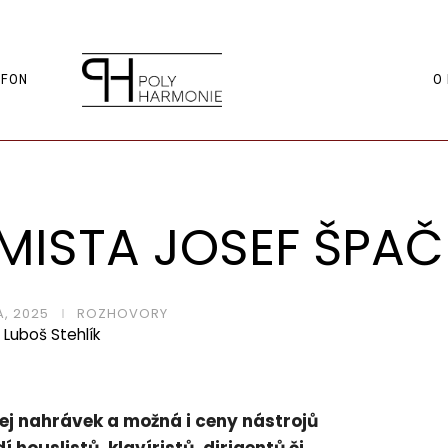
FON
O
MISTA JOSEF ŠPAČ
A, 2025
ROZHOVORY
Luboš Stehlík
ej nahrávek a možná i ceny nástrojů