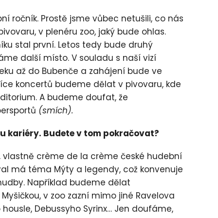
bní ročník. Prostě jsme vůbec netušili, co nás
ivovaru, v plenéru zoo, jaký bude ohlas.
íku stal první. Letos tedy bude druhý
me další místo. V souladu s naší vizí
řeku až do Bubenče a zahájení bude ve
jvíce koncertů budeme dělat v pivovaru, kde
uditorium. A budeme doufat, že
ersportů
(smích).
u kariéry. Budete v tom pokračovat?
, vlastně crème de la crème české hudební
ival má téma Mýty a legendy, což konvenuje
hudby. Například budeme dělat
Myšičkou, v zoo zazní mimo jiné Ravelova
o housle, Debussyho Syrinx… Jen doufáme,