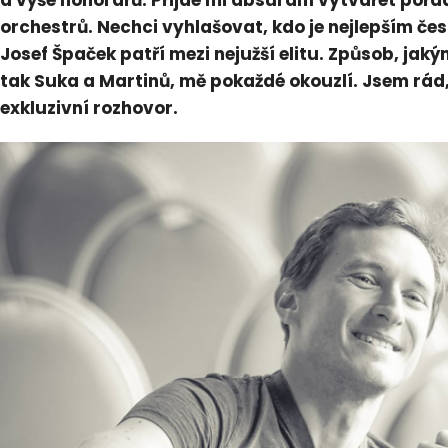
a výše honorářů. Přijde mi absurdní vytvářet pořadí
orchestrů. Nechci vyhlašovat, kdo je nejlepším če
Josef Špaček patří mezi nejužší elitu. Způsob, jak
tak Suka a Martinů, mě pokaždé okouzlí. Jsem rád, 
exkluzivní rozhovor.