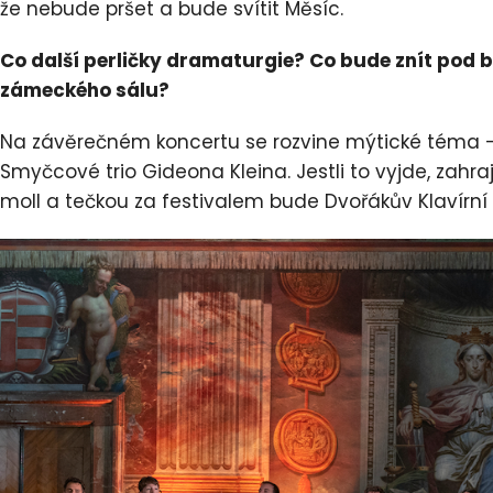
že nebude pršet a bude svítit Měsíc.
Co další perličky dramaturgie? Co bude znít pod 
zámeckého sálu?
Na závěrečném koncertu se rozvine mýtické téma –
Smyčcové trio Gideona Kleina. Jestli to vyjde, zahra
moll a tečkou za festivalem bude Dvořákův Klavírní 