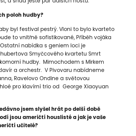
st, a snad ještě pár dalších hostů.
ých poloh hudby?
by byl festival pestrý. Vloni to bylo kvarteto
bude to vnitřně sofistikované, Příběh vojáka
Ostatní nabídka s geniem loci je
 Schubertova Smyčcového kvartetu Smrt
e komorní hudby. Mimochodem s Mirkem
lavír a orchestr. V Pivovaru nabídneme
manna, Ravelovo Ondine a světovou
loé pro klavírní trio od George Xiaoyuan
edávno jsem slyšel hrát po delší době
í jsou američtí houslisté a jak je vaše
eričtí učitelé?