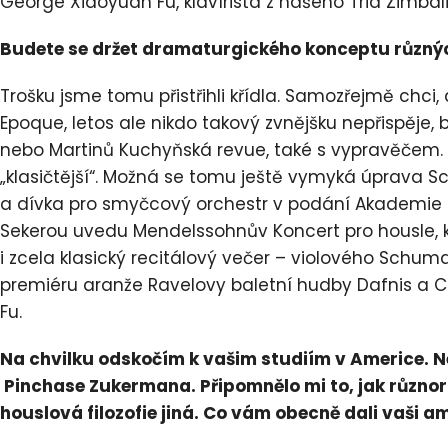
George Xiaoyuan Fu, klavírista z našeho Tria Zimbali
Budete se držet dramaturgického konceptu různ
Trošku jsme tomu přistřihli křídla. Samozřejmě chci, a
Epoque, letos ale nikdo takový zvnějšku nepřispěje, 
nebo Martinů Kuchyňská revue, také s vypravěčem. 
„klasičtější“. Možná se tomu ještě vymyká úprava
a dívka pro smyčcový orchestr v podání Akademi
Sekerou uvedu Mendelssohnův Koncert pro housle, k
i zcela klasický recitálový večer – violového Schu
premiéru aranže Ravelovy baletní hudby Dafnis a Ch
Fu.
Na chvilku odskočím k vašim studiím v Americe. N
Pinchase Zukermana. Připomnělo mi to, jak různorod
houslová filozofie jiná. Co vám obecně dali vaši am