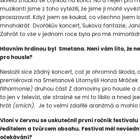
skvělá značka se čtyřkou na konci. No a nejen pro mě
muzikanti jsme z toho vytěžili, že jsme ji mohli vyvézt
prosazovat. Když jsem se koukal, co všechno jsem loni 
mnohokrát Dvořákův koncert, Sukova fantazie, Janá
Zahrát to vše v jednom roce byla pro mě mimořádn
Hlavním hrdinou byl Smetana. Není vám líto, že n
pro housle?
Nesložil sice žádný koncert, což je ohromná škoda,
premiéroval na Smetanově Litomyšli Honza Mráček
filharmonie)
druhou část Z domoviny pro housle a o
to jen v televizi, ale strašně se mi to líbilo a hned
hrát
(smích).
Je to velmi zdařilé aranžmá a mohlo 
Vloni v červnu se uskutečnil první ročník festival
ředitelem a tvůrcem obsahu. Festival měl nevšední
očekávání?