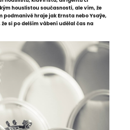
 houslistů, klavíristů, dirigentů či
ským houslistou současnosti, ale vím, že
ým podmanivě hraje jak Ernsta nebo Ysaÿe,
že si po delším vábení udělal čas na